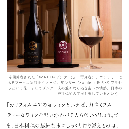
今回発表された「XANDER(ザンダー)
」
（写真右）。エチケットに
あるマークは家紋をイメージ。ザンダー（Xander）氏のXやフラセ
ラという花、そしてザンダー氏の並々ならぬ音楽への情熱、日本の
神社仏閣の屋根を表しているという。
「カリフォルニアの赤ワインといえば、力強くフルー
ティーなワインを思い浮かべる人も多いでしょう。で
も、日本料理の繊細な味にしっくり寄り添えるのは、