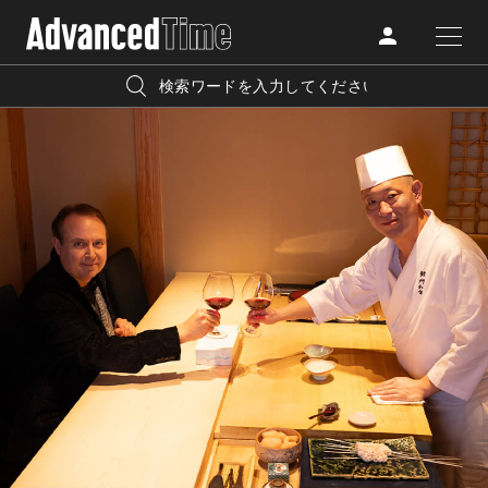
AdvancedClub
人気の検索キーワード
CATEGORY
FASHION
宿泊
プレゼント
『AdvancedTime』は、自由でしなやかに生きるハイエンド
BEAUTY
な大人達におくる、スペシャルイシュー満載のメディア。
リゾート
インテリア
TRAVEL
高感度なファッション、カルチャーに溺愛、未知の幅広い
美白
アイメイク
教養を求め、今までの人生で積んだ経験、知見を余裕をも
LIFESTYLE
って楽しみながら、進化するソーシャルに寄り添いたい。
何かに縛られていた時間から解き放たれつつある世代の
ライフスタイルを豊かに彩る『AdvancedTime』が発信する
FOLLOW US
情報をさらに充実し、より速やかに、活用できる