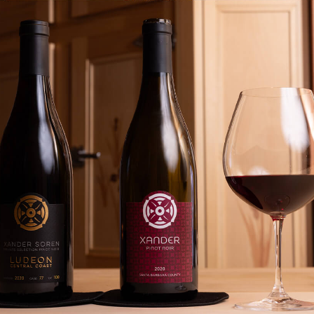
「AdvancedClub」会員組織を設けました。
「AdvancedClub」会員に登録すると、プレゼント応募情報
の一覧、プレミアムな会員限定イベント、ブランドのエクス
クルーシブアイテムの紹介など、特別なコンテンツ情報を
メールマガジンでお届け致します。更に『AdvancedTime』
のタブロイドマガジンのご案内もあり、送付手数料のみを
ご負担いただくことでお手元で『AdvancedTime』をお楽し
みいただけます。
登録は無料です。
一緒に『AdvancedTime』を楽しみましょう！
会員登録をする