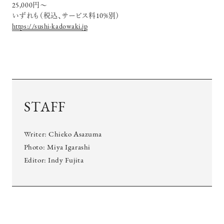
25,000円～
いずれも（税込、サービス料10%別）
https://sushi-kadowaki.jp
STAFF
Writer: Chieko Asazuma
Photo: Miya Igarashi
Editor: Indy Fujita