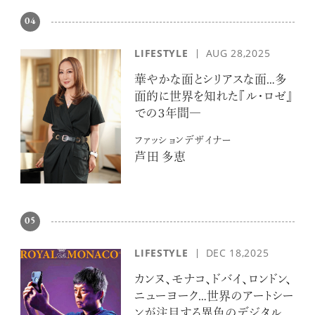
04
LIFESTYLE
AUG 28,2025
華やかな面とシリアスな面…多
面的に世界を知れた『ル・ロゼ』
での３年間―
ファッションデザイナー
芦田 多恵
05
LIFESTYLE
DEC 18,2025
カンヌ、モナコ、ドバイ、ロンドン、
ニューヨーク…世界のアートシー
ンが注目する異色のデジタルア