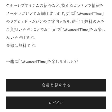
クルーシブアイテムの紹介など、特別なコンテンツ情報を
メールマガジンでお届け致します。更に『AdvancedTime』
【フィリップス オークション】映画界
のタブロイドマガジンのご案内もあり、送付手数料のみを
の巨匠のアイデアから生まれた時計
が17億円で落札！！
ご負担いただくことでお手元で『AdvancedTime』をお楽し
みいただけます。
登録は無料です。
一緒に『AdvancedTime』を楽しみましょう！
禁断の不倫が夫婦の純愛をあぶり
出す“振りきったな”と感じた現代版・
谷崎映画『鍵』。愛は嫉妬を越えるの
か？
俳優
会員登録をする
吹越 満
ログイン