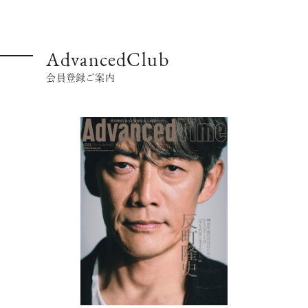
AdvancedClub
会員登録ご案内
注目の記事
10年後の自分のためにやるべきこと
は『今を大切に生きる』こと
俳優
反町 隆史
アクティビティの意外な視点、新たな
感覚で味わうニューヨークの魅力