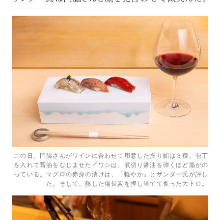
この日、門脇さんがワインに合わせて用意した握り鮨は３種。包丁
を入れて醤油をなじませたイワシは、煮切り醤油を弾くほど脂がの
っている。マグロの赤身の漬けは、「軽やか」とザンダー氏が評し
た。そして、熱した備長炭を押し当てて炙った大トロ。