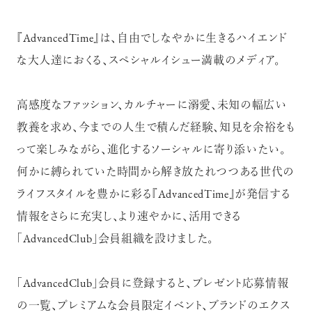
『AdvancedTime』は、自由でしなやかに生きるハイエンド
な大人達におくる、スペシャルイシュー満載のメディア。
超絶技巧が生み出すエナメル工芸
高感度なファッション、カルチャーに溺愛、未知の幅広い
のアートピース
教養を求め、今までの人生で積んだ経験、知見を余裕をも
って楽しみながら、進化するソーシャルに寄り添いたい。
何かに縛られていた時間から解き放たれつつある世代の
ライフスタイルを豊かに彩る『AdvancedTime』が発信する
情報をさらに充実し、より速やかに、活用できる
記憶に残る特別な体験をオーダーメ
「AdvancedClub」会員組織を設けました。
イド！京都で話題のラグジュアリー人
力車
「AdvancedClub」会員に登録すると、プレゼント応募情報
の一覧、プレミアムな会員限定イベント、ブランドのエクス