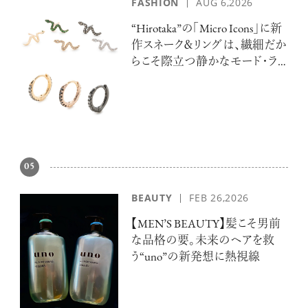
FASHION
AUG 6,2026
“Hirotaka”の「Micro Icons」に新
作スネーク＆リングは、繊細だか
らこそ際立つ静かなモード・ラ
グジュアリー
05
BEAUTY
FEB 26,2026
【MEN’S BEAUTY】髪こそ男前
な品格の要。未来のヘアを救
う“uno”の新発想に熱視線