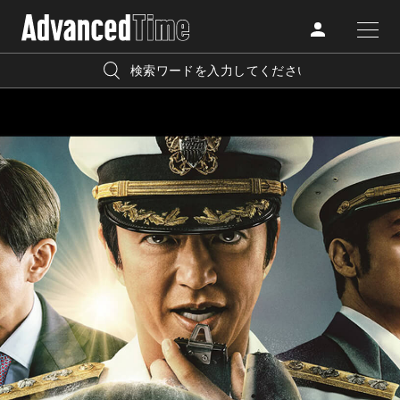
AdvancedClub
人気の検索キーワード
CATEGORY
FASHION
宿泊
プレゼント
『AdvancedTime』は、自由でしなやかに生きるハイエンド
BEAUTY
な大人達におくる、スペシャルイシュー満載のメディア。
リゾート
インテリア
TRAVEL
高感度なファッション、カルチャーに溺愛、未知の幅広い
美白
アイメイク
教養を求め、今までの人生で積んだ経験、知見を余裕をも
LIFESTYLE
って楽しみながら、進化するソーシャルに寄り添いたい。
何かに縛られていた時間から解き放たれつつある世代の
ライフスタイルを豊かに彩る『AdvancedTime』が発信する
FOLLOW US
情報をさらに充実し、より速やかに、活用できる