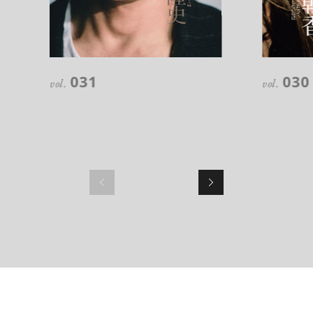
注目の記事
10年後の自分のためにやるべきこと
031
030
は『今を大切に生きる』こと
vol.
vol.
俳優
反町 隆史
アクティビティの意外な視点、新たな
感覚で味わうニューヨークの魅力