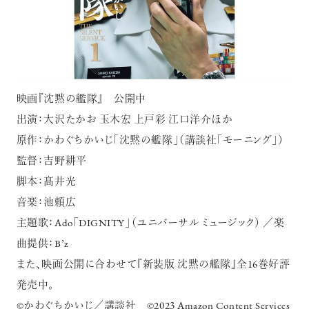
映画『沈黙の艦隊』 公開中
出演：大沢たかお 玉木宏 上戸彩 江口洋介ほか
原作：かわぐちかいじ「沈黙の艦隊」（講談社「モーニング」）
監督：吉野耕平
脚本：髙井光
音楽：池頼広
主題歌：Ado「DIGNITY」（ユニバーサル ミュージック） ／楽
曲提供：B’z
また、映画公開に合わせて『新装版
沈黙の艦隊』全16巻好評
発売中。
©️かわぐちかいじ／講談社
©️2023 Amazon Content Services