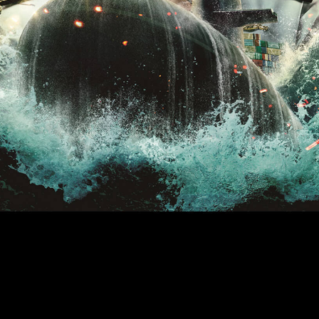
「AdvancedClub」会員組織を設けました。
「AdvancedClub」会員に登録すると、プレゼント応募情報
の一覧、プレミアムな会員限定イベント、ブランドのエクス
クルーシブアイテムの紹介など、特別なコンテンツ情報を
メールマガジンでお届け致します。更に『AdvancedTime』
のタブロイドマガジンのご案内もあり、送付手数料のみを
ご負担いただくことでお手元で『AdvancedTime』をお楽し
みいただけます。
登録は無料です。
一緒に『AdvancedTime』を楽しみましょう！
会員登録をする