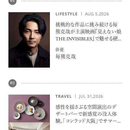
01
LIFESTYLE
AUG 5,2026
挑戦的な作品に挑み続ける毎
熊克哉が主演映画『見えない娘
THE INVISIBLES』で魅せる硬
派な色気
俳優
毎熊克哉
02
TRAVEL
JUL 31,2026
感性を揺さぶる空間演出のデ
ザートバーで新感覚の没入体
験。「コンラッド大阪」でサマー
エスケープ