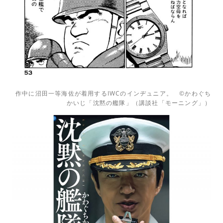
作中に沼田一等海佐が着用するIWCのインヂュニア。 ©かわぐち
かいじ「沈黙の艦隊」（講談社「モーニング」）