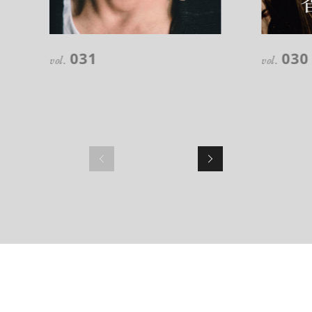
【フィリップス オークション】映画界
031
030
vol.
vol.
の巨匠のアイデアから生まれた時計
が17億円で落札！！
禁断の不倫が夫婦の純愛をあぶり
出す“振りきったな”と感じた現代版・
谷崎映画『鍵』。愛は嫉妬を越えるの
か？
俳優
吹越 満