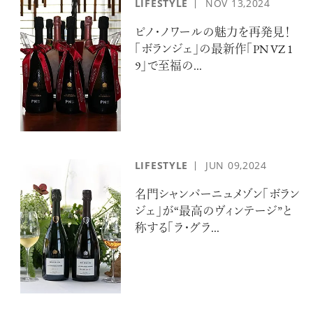
LIFESTYLE
NOV
13,2024
ピノ・ノワールの魅力を再発見！
「ボランジェ」の最新作「PN VZ 1
9」で至福の...
LIFESTYLE
JUN
09,2024
名門シャンパーニュメゾン「ボラン
ジェ」が“最高のヴィンテージ”と
称する「ラ・グラ...