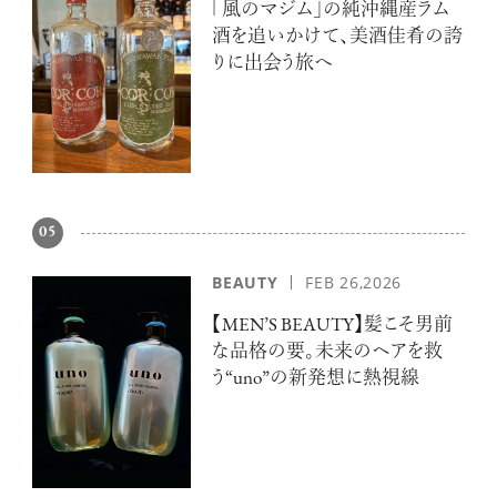
「風のマジム」の純沖縄産ラム
酒を追いかけて、美酒佳肴の誇
りに出会う旅へ
05
BEAUTY
FEB 26,2026
【MEN’S BEAUTY】髪こそ男前
な品格の要。未来のヘアを救
う“uno”の新発想に熱視線