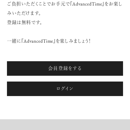
ご負担いただくことでお手元で『AdvancedTime』をお楽し
みいただけます。
登録は無料です。
一緒に『AdvancedTime』を楽しみましょう！
注目の記事
10年後の自分のためにやるべきこと
会員登録をする
は『今を大切に生きる』こと
俳優
反町 隆史
ログイン
アクティビティの意外な視点、新たな
感覚で味わうニューヨークの魅力