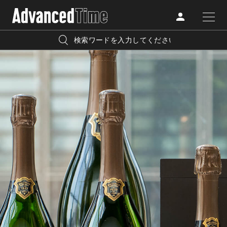
AdvancedClub
人気の検索キーワード
CATEGORY
FASHION
宿泊
プレゼント
『AdvancedTime』は、自由でしなやかに生きるハイエンド
BEAUTY
な大人達におくる、スペシャルイシュー満載のメディア。
リゾート
インテリア
TRAVEL
高感度なファッション、カルチャーに溺愛、未知の幅広い
美白
アイメイク
教養を求め、今までの人生で積んだ経験、知見を余裕をも
LIFESTYLE
って楽しみながら、進化するソーシャルに寄り添いたい。
何かに縛られていた時間から解き放たれつつある世代の
ライフスタイルを豊かに彩る『AdvancedTime』が発信する
FOLLOW US
情報をさらに充実し、より速やかに、活用できる