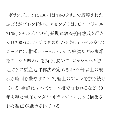
「ボランジェ R.D.2008」は18のクリュで収穫された
ぶどうがブレンドされ、アセンブリは、ピノ・ノワール
71％、シャルドネ29％。長期に渡る瓶内熟成を経た
R.D.2008は、リッチできめ細かい泡、ミラベルやマン
ゴーメロン、柑橘、ヘーゼルナッツ、蜂蜜などの複雑
なブーケと味わいを持ち、長いフィニッシュへと導
く。さらに原産地呼称法の定める２～３倍以上の贅
沢な時間を費やすことで、極上のアロマを放ち続け
ている。発酵はすべてオーク樽で行われるなど、50
年を経た現在もマダム・ボランジェによって構築さ
れた製法が継承されている。