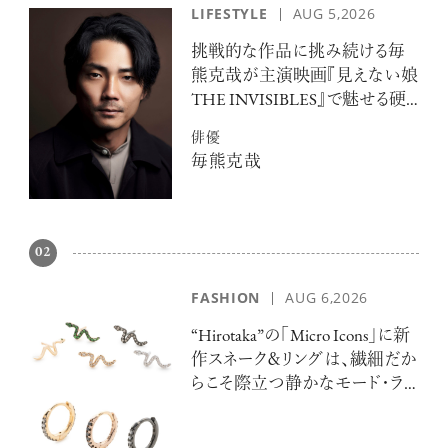
LIFESTYLE
AUG 5,2026
挑戦的な作品に挑み続ける毎
熊克哉が主演映画『見えない娘
THE INVISIBLES』で魅せる硬
派な色気
俳優
毎熊克哉
02
FASHION
AUG 6,2026
“Hirotaka”の「Micro Icons」に新
作スネーク＆リングは、繊細だか
らこそ際立つ静かなモード・ラ
グジュアリー