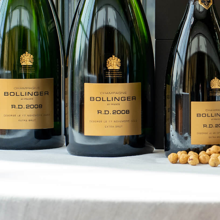
「AdvancedClub」会員組織を設けました。
「AdvancedClub」会員に登録すると、プレゼント応募情報
の一覧、プレミアムな会員限定イベント、ブランドのエクス
クルーシブアイテムの紹介など、特別なコンテンツ情報を
メールマガジンでお届け致します。更に『AdvancedTime』
のタブロイドマガジンのご案内もあり、送付手数料のみを
ご負担いただくことでお手元で『AdvancedTime』をお楽し
みいただけます。
登録は無料です。
一緒に『AdvancedTime』を楽しみましょう！
会員登録をする