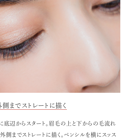
#JEWELRY
#CAR LIFE
#MA
の外側までストレートに描く
#HOTEL
#ART
#GOU
に底辺からスタート。眉毛の上と下からの毛流れ
外側までストレートに描く。ペンシルを横にスッス