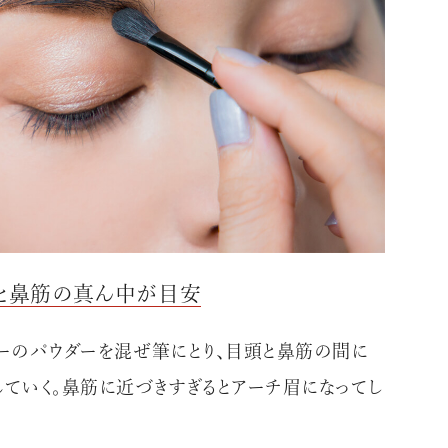
エンドな大人達におくる、
目頭と鼻筋の真ん中が目安
広い教養を求め、今ま
ながら、進化するソー
ラーのパウダーを混ぜ筆にとり、目頭と鼻筋の間に
代のライフスタイル
れていく。鼻筋に近づきすぎるとアーチ眉になってし
さらに充実し、より速やか
た。