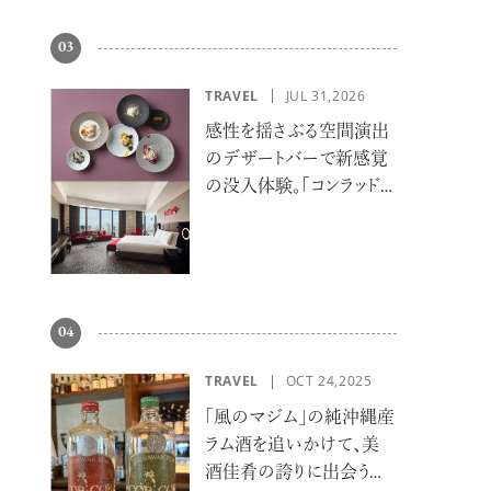
03
TRAVEL
JUL 31,2026
感性を揺さぶる空間演出
のデザートバーで新感覚
の没入体験。「コンラッド
大阪」でサマーエスケー
プ
04
TRAVEL
OCT 24,2025
「風のマジム」の純沖縄産
ラム酒を追いかけて、美
酒佳肴の誇りに出会う旅