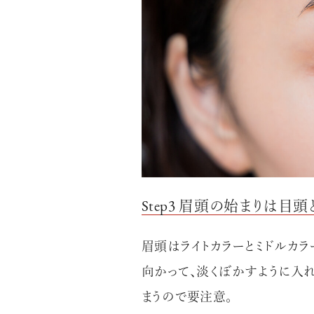
AdvancedClub
『AdvancedTime』は、自由でしなやかに生きるハイ
スペシャルイシュー満載のメディア。
Step3 眉頭の始まりは
高感度なファッション、カルチャーに溺愛、未知の幅
での人生で積んだ経験、知見を余裕をもって楽しみ
シャルに寄り添いたい。
眉頭はライトカラーとミドルカ
何かに縛られていた時間から解き放たれつつある世
向かって、淡くぼかすように入
を豊かに彩る『AdvancedTime』が発信する情報を
まうので要注意。
に、活用できる「AdvancedClub」会員組織を設けまし