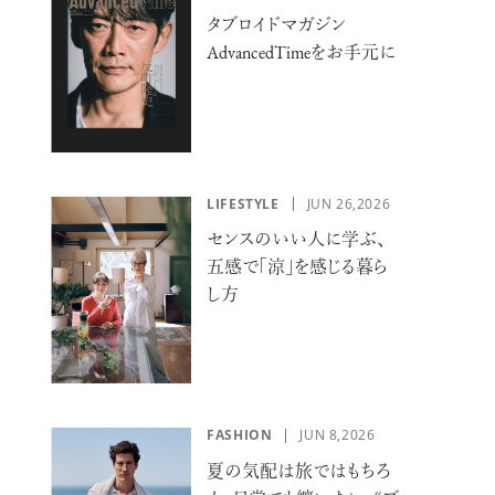
タブロイドマガジン
AdvancedTimeをお手元に
KEUP
#SKINCARE
LIFESTYLE
JUN 26,2026
センスのいい人に学ぶ、
五感で「涼」を感じる暮ら
し方
RMET
#VOL.031
FASHION
JUN 8,2026
夏の気配は旅ではもちろ