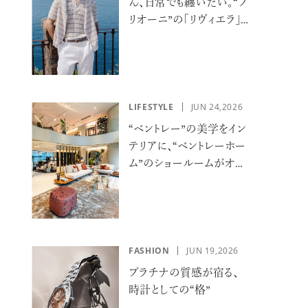
ん、日常でも纏いたい。“ブ
リオーニ”の「リヴィエラ」
カプセルコレクションの
誘惑
LIFESTYLE
JUN 24,2026
“ベントレー”の美学をイン
テリアに、“ベントレーホー
ム”のショールームがオー
プン
FASHION
JUN 19,2026
プラチナの質感が宿る、
時計としての“格”