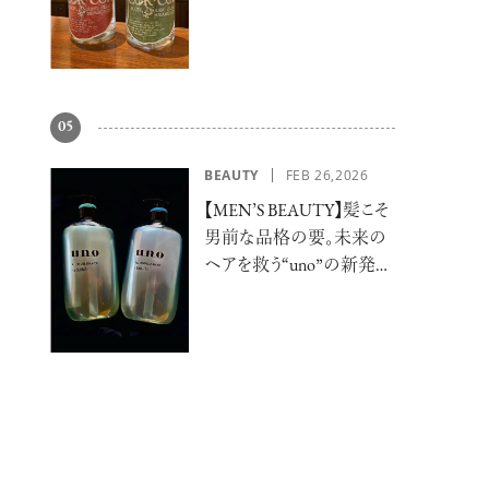
へ
05
BEAUTY
FEB 26,2026
【MEN’S BEAUTY】髪こそ
男前な品格の要。未来の
ヘアを救う“uno”の新発想
に熱視線