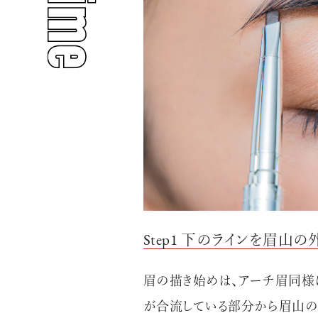
人気のタグ
#INTERVIEW
#WATCH
Step1 下のラインを眉山
#PEOPLE
#GOLF
眉の描き始めは、アーチ眉同様
が合流している部分から眉山の