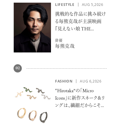
LIFESTYLE
AUG 5,2026
挑戦的な作品に挑み続け
る毎熊克哉が主演映画
『見えない娘 THE
INVISIBLES』で魅せる硬
俳優
派な色気
毎熊克哉
02
FASHION
AUG 6,2026
“Hirotaka”の「Micro
Icons」に新作スネーク＆リ
ングは、繊細だからこそ際
立つ静かなモード・ラグジ
ュアリー