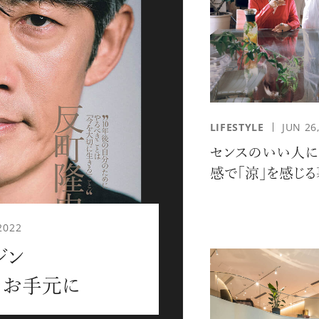
応募情報の一覧、プレミアム
イテムの紹介など、特
す。更に
もあり、送付手数料のみを
をお楽しみいただけます。
LIFESTYLE
JUN 26
センスのいい人に
感で「涼」を感じ
2022
ジン
グイン
meをお手元に