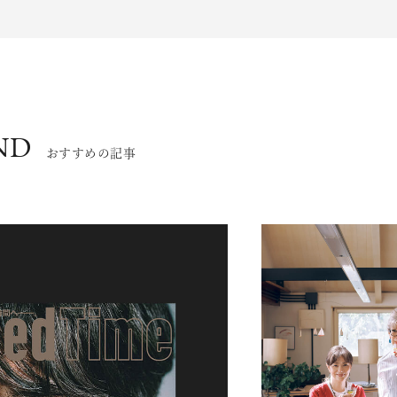
ND
おすすめの記事
エンドな大人達におくる、
広い教養を求め、今ま
ながら、進化するソー
代のライフスタイル
さらに充実し、より速やか
た。