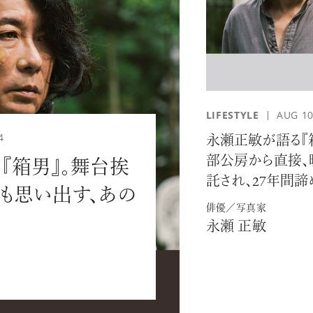
LIFESTYLE
AUG 10
#JEWELRY
#CAR LIFE
#MA
4
永瀬正敏が語る『
部公房から直接、
『箱男』。舞台挨
託され、27年間諦
も思い出す、あの
た石井岳龍監督と
俳優／写真家
編
永瀬 正敏
#HOTEL
#ART
#GOU