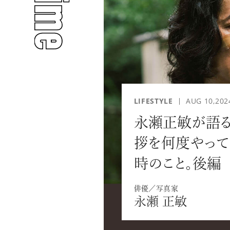
人気のタグ
#INTERVIEW
#WATCH
LIFESTYLE
AUG 10,202
永瀬正敏が語る
拶を何度やって
時のこと。後編
#PEOPLE
#GOLF
俳優／写真家
永瀬 正敏