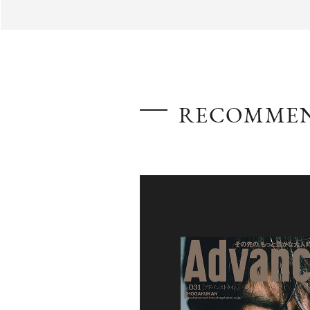
AdvancedClub
RECOMME
『AdvancedTime』は、自由でしなやかに生きるハイ
スペシャルイシュー満載のメディア。
高感度なファッション、カルチャーに溺愛、未知の幅
での人生で積んだ経験、知見を余裕をもって楽しみ
シャルに寄り添いたい。
何かに縛られていた時間から解き放たれつつある世
を豊かに彩る『AdvancedTime』が発信する情報を
に、活用できる「AdvancedClub」会員組織を設けまし