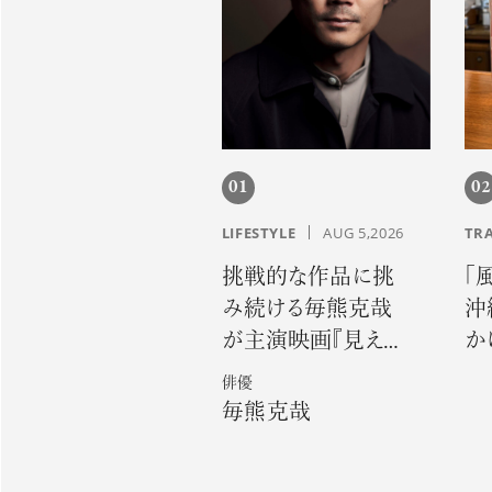
01
02
LIFESTYLE
AUG 5,2026
TR
挑戦的な作品に挑
「
み続ける毎熊克哉
沖
が主演映画『見えな
か
い娘 THE
誇
俳優
INVISIBLES』で魅せ
毎熊克哉
る硬派な色気