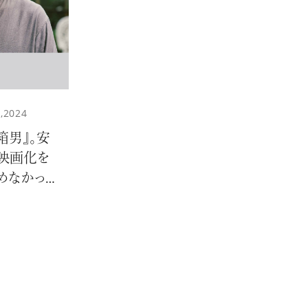
,2024
KEUP
#SKINCARE
箱男』。安
映画化を
めなかっ
形に。前
RMET
#VOL.031