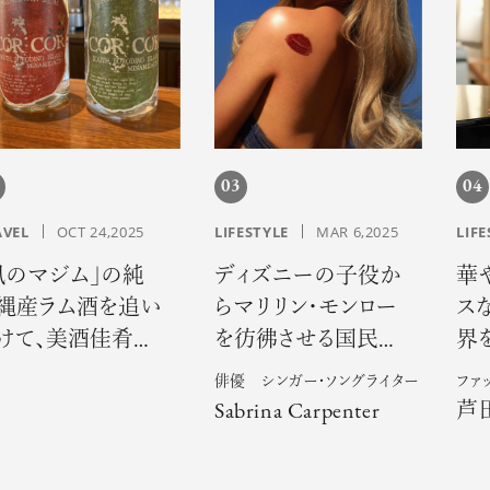
03
04
AVEL
OCT 24,2025
LIFESTYLE
MAR 6,2025
LIFE
風のマジム」の純
ディズニーの子役か
華
縄産ラム酒を追い
らマリリン・モンロー
ス
けて、美酒佳肴の
を彷彿させる国民的
界
りに出会う旅へ
スターとなったサブ
ゼ
俳優 シンガー・ソングライター
ファ
リナ・カーペンター
Sabrina Carpenter
芦