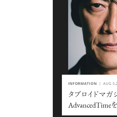
「AdvancedClub」会員に登録すると、プレゼント
な会員限定イベント、ブランドのエクスクルーシブア
別なコンテンツ情報をメールマガジンでお届け致しま
『AdvancedTime』のタブロイドマガジンのご案内
ご負担いただくことでお手元で『AdvancedTime』
登録は無料です。
一緒に『AdvancedTime』を楽しみましょう！
INFORMATION
AUG 5,
タブロイドマガ
会員登録をする
ロ
AdvancedTi