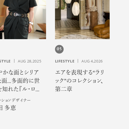
05
STYLE
AUG 28,2025
LIFESTYLE
AUG 4,2026
やかな面とシリア
エアを表現する“ラリ
な面…多面的に世
ック”のコレクション、
を知れた『ル・ロ
第二章
』での３年間―
ッションデザイナー
田 多恵