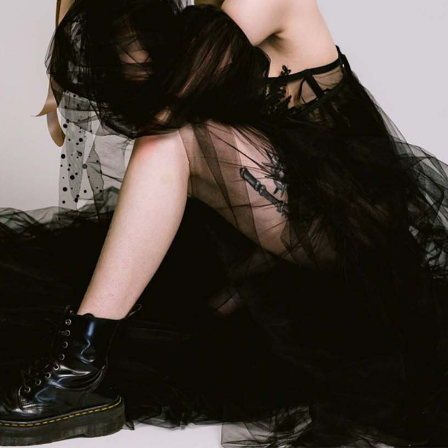
「AdvancedClub」会員組織を設けました。
「AdvancedClub」会員に登録すると、プレゼント応募情報
の一覧、プレミアムな会員限定イベント、ブランドのエクス
クルーシブアイテムの紹介など、特別なコンテンツ情報を
メールマガジンでお届け致します。更に『AdvancedTime』
のタブロイドマガジンのご案内もあり、送付手数料のみを
ご負担いただくことでお手元で『AdvancedTime』をお楽し
みいただけます。
登録は無料です。
一緒に『AdvancedTime』を楽しみましょう！
会員登録をする