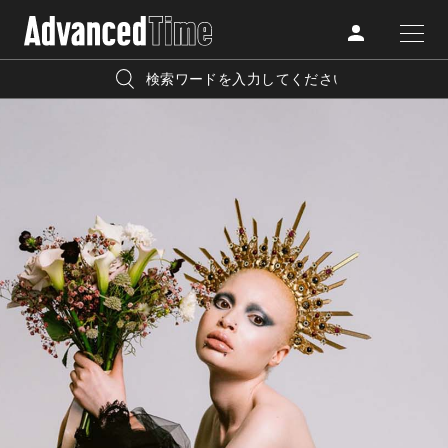
AdvancedClub
人気の検索キーワード
CATEGORY
FASHION
宿泊
プレゼント
『AdvancedTime』は、自由でしなやかに生きるハイエンド
BEAUTY
な大人達におくる、スペシャルイシュー満載のメディア。
リゾート
インテリア
TRAVEL
高感度なファッション、カルチャーに溺愛、未知の幅広い
美白
アイメイク
教養を求め、今までの人生で積んだ経験、知見を余裕をも
LIFESTYLE
って楽しみながら、進化するソーシャルに寄り添いたい。
何かに縛られていた時間から解き放たれつつある世代の
ライフスタイルを豊かに彩る『AdvancedTime』が発信する
FOLLOW US
情報をさらに充実し、より速やかに、活用できる