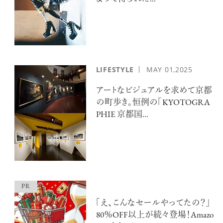
【フィリップス オークション】映画界
の巨匠のアイデアから生まれた時計
が17億円で落札！！
LIFESTYLE
MAY
01,2025
アートなビジュアルを求めて京都
の町歩き。恒例の「KYOTOGRA
PHIE 京都国...
禁断の不倫が夫婦の純愛をあぶり
出す“振りきったな”と感じた現代版・
谷崎映画『鍵』。愛は嫉妬を越えるの
か？
俳優
吹越 満
「え、こんなセールやってたの？」
80％OFF以上が続々登場！Amazo