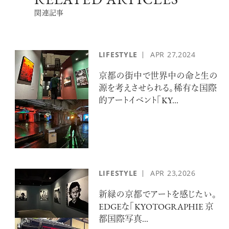
RELATED ARTICLES
関連記事
LIFESTYLE
APR
27,2024
京都の街中で世界中の命と生の
源を考えさせられる。稀有な国際
注目の記事
的アートイベント「KY...
10年後の自分のためにやるべきこと
は『今を大切に生きる』こと
俳優
反町 隆史
LIFESTYLE
APR
23,2026
新緑の京都でアートを感じたい。
EDGEな「KYOTOGRAPHIE 京
アクティビティの意外な視点、新たな
都国際写真...
感覚で味わうニューヨークの魅力