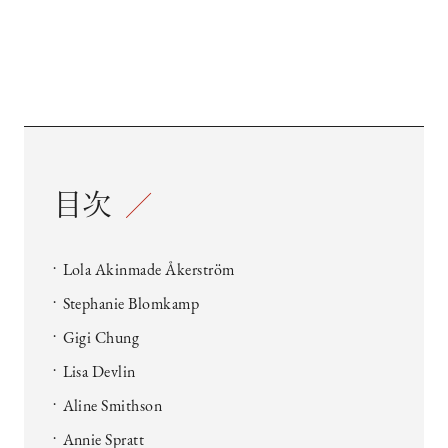
目次
Lola Akinmade Åkerström
Stephanie Blomkamp
Gigi Chung
Lisa Devlin
Aline Smithson
Annie Spratt