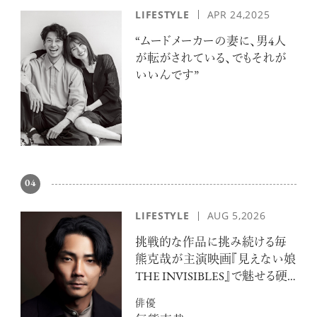
LIFESTYLE
APR 24,2025
“ムードメーカーの妻に、男4人
が転がされている、でもそれが
いいんです”
04
LIFESTYLE
AUG 5,2026
挑戦的な作品に挑み続ける毎
熊克哉が主演映画『見えない娘
THE INVISIBLES』で魅せる硬
派な色気
俳優