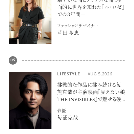
華やかな面とシリアスな面…多
面的に世界を知れた『ル・ロゼ』
での３年間―
ファッションデザイナー
芦田 多恵
05
LIFESTYLE
AUG 5,2026
挑戦的な作品に挑み続ける毎
熊克哉が主演映画『見えない娘
THE INVISIBLES』で魅せる硬
派な色気
俳優
毎熊克哉