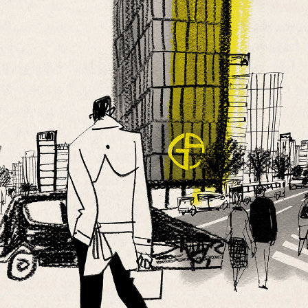
「AdvancedClub」会員組織を設けました。
「AdvancedClub」会員に登録すると、プレゼント応募情報
の一覧、プレミアムな会員限定イベント、ブランドのエクス
クルーシブアイテムの紹介など、特別なコンテンツ情報を
メールマガジンでお届け致します。更に『AdvancedTime』
のタブロイドマガジンのご案内もあり、送付手数料のみを
ご負担いただくことでお手元で『AdvancedTime』をお楽し
みいただけます。
登録は無料です。
一緒に『AdvancedTime』を楽しみましょう！
会員登録をする