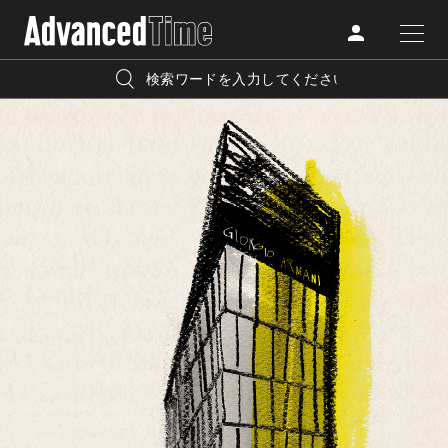
AdvancedClub
人気の検索キーワード
CATEGORY
FASHION
宿泊
プレゼント
『AdvancedTime』は、自由でしなやかに生きるハイエンド
BEAUTY
な大人達におくる、スペシャルイシュー満載のメディア。
リゾート
インテリア
TRAVEL
高感度なファッション、カルチャーに溺愛、未知の幅広い
美白
アイメイク
教養を求め、今までの人生で積んだ経験、知見を余裕をも
LIFESTYLE
って楽しみながら、進化するソーシャルに寄り添いたい。
何かに縛られていた時間から解き放たれつつある世代の
ライフスタイルを豊かに彩る『AdvancedTime』が発信する
FOLLOW US
情報をさらに充実し、より速やかに、活用できる