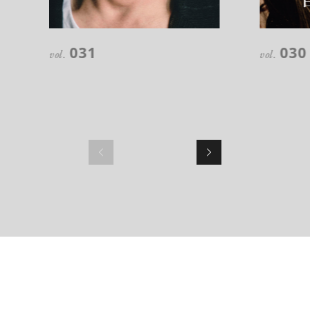
注目の記事
10年後の自分のためにやるべきこと
031
030
は『今を大切に生きる』こと
vol.
vol.
俳優
反町 隆史
アクティビティの意外な視点、新たな
感覚で味わうニューヨークの魅力
超絶技巧が生み出すエナメル工芸
のアートピース