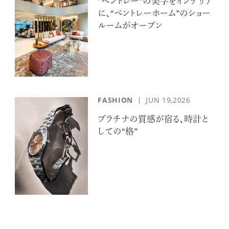
“ベントレー”の美学をインテリア
に、“ベントレーホーム”のショー
ルームがオープン
【フィリップス オークション】映画界
の巨匠のアイデアから生まれた時計
が17億円で落札！！
FASHION
JUN 19,2026
プラチナの質感が宿る、時計と
禁断の不倫が夫婦の純愛をあぶり
しての“格”
出す“振りきったな”と感じた現代版・
谷崎映画『鍵』。愛は嫉妬を越えるの
か？
俳優
吹越 満