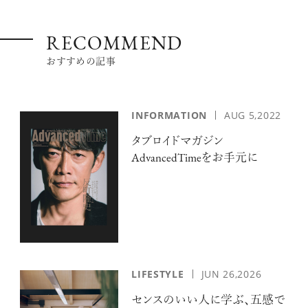
RECOMMEND
おすすめの記事
INFORMATION
AUG 5,2022
注目の記事
タブロイドマガジン
AdvancedTimeをお手元に
10年後の自分のためにやるべきこと
は『今を大切に生きる』こと
俳優
反町 隆史
LIFESTYLE
JUN 26,2026
アクティビティの意外な視点、新たな
感覚で味わうニューヨークの魅力
センスのいい人に学ぶ、五感で