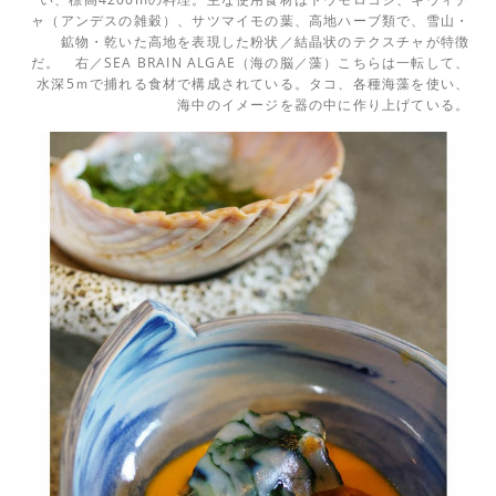
ャ（アンデスの雑穀）、サツマイモの葉、高地ハーブ類で、雪山・
鉱物・乾いた高地を表現した粉状／結晶状のテクスチャが特徴
だ。 右
／SEA BRAIN ALGAE（海の脳
／藻）こちらは一転して、
水深5ｍで捕れる食材で構成されている。タコ、各種海藻を使い、
海中のイメージを器の中に作り上げている。