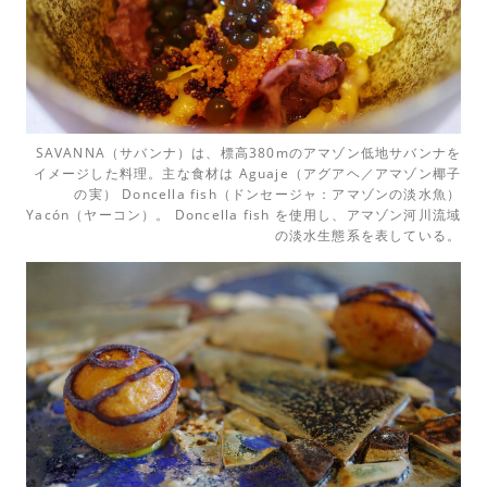
SAVANNA（サバンナ）は、標高380mのアマゾン低地サバンナを
イメージした料理。主な食材は Aguaje（アグアヘ／アマゾン椰子
の実） Doncella fish（ドンセージャ：アマゾンの淡水魚）
Yacón（ヤーコン）。 Doncella fish を使用し、アマゾン河川流域
の淡水生態系を表している。