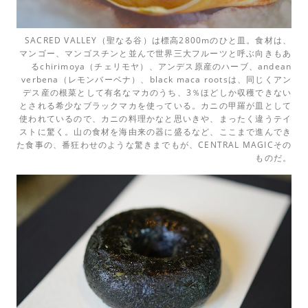
SACRED VALLEY（聖なる谷）は標高2800mのひと皿。食材は、
マンゴー、マンゴスチンと並んで世界三大フルーツと呼ぶ向きもあ
るchirimoya（チェリモヤ）、アンデス原産のハーブ、andean
verbena（レモンバーベナ）、black maca rootsは、同じくアン
デス産の根菜として有名なマカのうち、3％ほどしか収穫できない
とされる希少なブラックマカを使っている。カニの甲羅が皿として
使われているので、カニの料理かなと思いきや、まったく違うテイ
ストに驚く。山の食材を海由来の器に盛るなど、ここまで進んでき
た食事の、番狂わせのような驚きまでもが、CENTRAL MAGICその
ものだ。