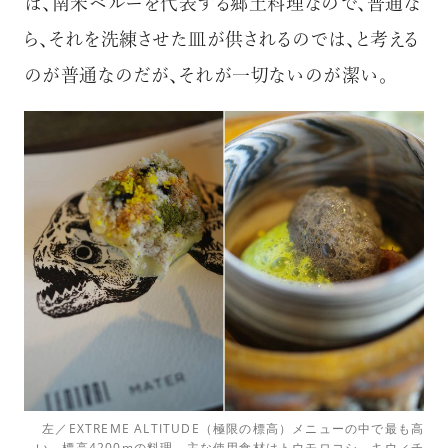
は、南米ペルーを代表する郷土料理なので、普通な
ら、それを洗練させた皿が供されるのでは、と考える
のが普通なのだが、それが一切ないのが潔い。
左／EXTREME ALTITUDE（極限の標高）メニューの中で最も高
い、標高4200mの料理。主な使用食材はトウモロコシ、キウィチ