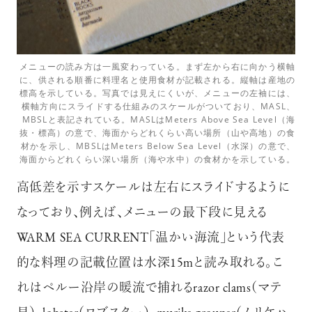
メニューの読み方は一風変わっている。まず左から右に向かう横軸
に、供される順番に料理名と使用食材が記載される。縦軸は産地の
標高を示している。写真では見えにくいが、メニューの左袖には、
横軸方向にスライドする仕組みのスケールがついており、MASL、
MBSLと表記されている。MASLはMeters Above Sea Level（海
抜・標高）の意で、海面からどれくらい高い場所（山や高地）の食
材かを示し、MBSLはMeters Below Sea Level（水深）の意で、
海面からどれくらい深い場所（海や水中）の食材かを示している。
高低差を示すスケールは左右にスライドするように
なっており、例えば、メニューの最下段に見える
WARM SEA CURRENT「温かい海流」という代表
的な料理の記載位置は水深15mと読み取れる。こ
れはペルー沿岸の暖流で捕れるrazor clams（マテ