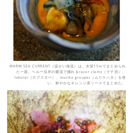
WARM SEA CURRENT（温かい海流）は、水深15ｍでまとめられ
た一皿。ペルー沿岸の暖流で捕れるrazor clams（マテ貝）、
lobster（ロブスター）、murike grouper（ムリケハタ）を使
い、鮮やかなオレンジ系ソースでまとめた。