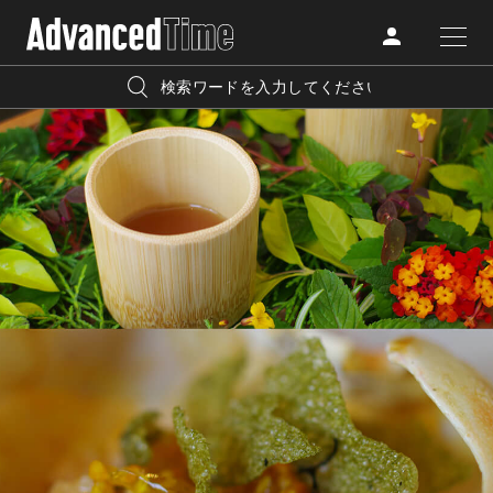
AdvancedClub
人気の検索キーワード
CATEGORY
FASHION
宿泊
プレゼント
『AdvancedTime』は、自由でしなやかに生きるハイエンド
BEAUTY
な大人達におくる、スペシャルイシュー満載のメディア。
リゾート
インテリア
TRAVEL
高感度なファッション、カルチャーに溺愛、未知の幅広い
美白
アイメイク
教養を求め、今までの人生で積んだ経験、知見を余裕をも
LIFESTYLE
って楽しみながら、進化するソーシャルに寄り添いたい。
何かに縛られていた時間から解き放たれつつある世代の
ライフスタイルを豊かに彩る『AdvancedTime』が発信する
FOLLOW US
情報をさらに充実し、より速やかに、活用できる