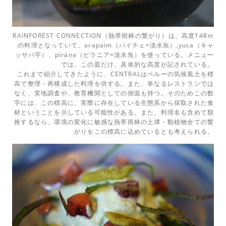
RAINFOREST CONNECTION（熱帯雨林の繋がり）は、高度148ｍ
の料理となっていて、arapaim（パイチェ=淡水魚）,yuca（キャ
ッサバ芋）、pirana（ピラニア=淡水魚）を使っている。メニュー
では、この皿だけ、具体的な高度が記されている。
これまで紹介してきたように、CENTRALはペルーの気候風土を標
高で整理・再構成した料理を供する。また、単なるレストランでは
なく、実地調査や、教育機関としての側面も持つ。そのためこの数
字には、この標高に、実際に存在している生態系から採取された食
材ということを示している可能性がある。また、料理名も含めて類
推するなら、環境の変化に敏感な熱帯雨林の土壌・動植物全ての繋
がりをこの標高に込めているとも考えられる。