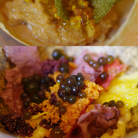
「AdvancedClub」会員組織を設けました。
「AdvancedClub」会員に登録すると、プレゼント応募情報
の一覧、プレミアムな会員限定イベント、ブランドのエクス
クルーシブアイテムの紹介など、特別なコンテンツ情報を
メールマガジンでお届け致します。更に『AdvancedTime』
のタブロイドマガジンのご案内もあり、送付手数料のみを
ご負担いただくことでお手元で『AdvancedTime』をお楽し
みいただけます。
登録は無料です。
一緒に『AdvancedTime』を楽しみましょう！
会員登録をする