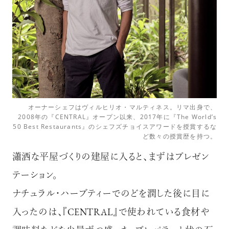
オーナーシェフはヴィルヒリオ・マルティネス。リマ出身で、
2008年の『CENTRAL』オープン以来、2017年に『The World’s
50 Best Restaurants』のシェフズチョイスアワードを授賞するな
ど数々の授賞歴を持つ。
瀟洒な平屋づくりの建屋に入ると、まずはプレゼン
テーション。
ナチュラル・ハーブティーでのどを潤した後に目に
入ったのは、『CENTRAL』で使われている食材や