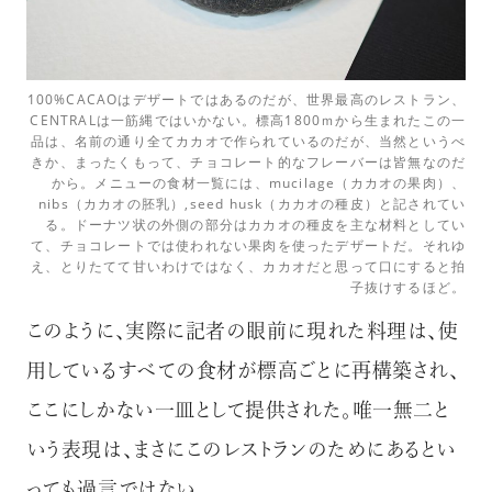
100%CACAOはデザートではあるのだが、世界最高のレストラン、
CENTRALは一筋縄ではいかない。標高1800ｍから生まれたこの一
品は、名前の通り全てカカオで作られているのだが、当然というべ
きか、まったくもって、チョコレート的なフレーバーは皆無なのだ
から。メニューの食材一覧には、mucilage（カカオの果肉）、
nibs（カカオの胚乳）,seed husk（カカオの種皮）と記されてい
る。ドーナツ状の外側の部分はカカオの種皮を主な材料としてい
て、チョコレートでは使われない果肉を使ったデザートだ。それゆ
え、とりたてて甘いわけではなく、カカオだと思って口にすると拍
子抜けするほど。
このように、実際に記者の眼前に現れた料理は、使
用しているすべての食材が標高ごとに再構築され、
ここにしかない一皿として提供された。唯一無二と
いう表現は、まさにこのレストランのためにあるとい
っても過言ではない。