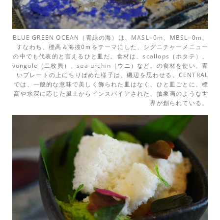
BLUE GREEN OCEAN（青緑の海）は、MASL=0m、MBSL=0m、
すなわち、標高＆海抜0ｍをテーマにした、シグニチャーメニュー
の中でも代表的と言えるひと皿だ。食材は、scallops（ホタテ）、
vongole（二枚貝）、sea urchin（ウニ）など。の食材を使い、青
いプレートの上にちりばめた様子は、磯辺を思わせる。CENTRAL
では、一般的な意味で美しく飾られた皿はなく、ひと皿ごとに、標
高や水深に応じた風土からインスパイアされた、抽象画のような世
界が創られている。