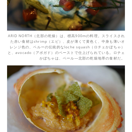
ARID NORTH（北部の乾燥）は、標高900mの料理。スライスされ
た赤い食材はshrimp（エビ）、皮が薄くて黄色く、中身も薄いオ
レンジ色の、ペルーの伝統的なloche squash（ロチェかぼちゃ）
と、avocado（アボガド）のペーストで仕上げられている。ロチェ
かぼちゃは、ペール―北部の乾燥地帯の食材だ。