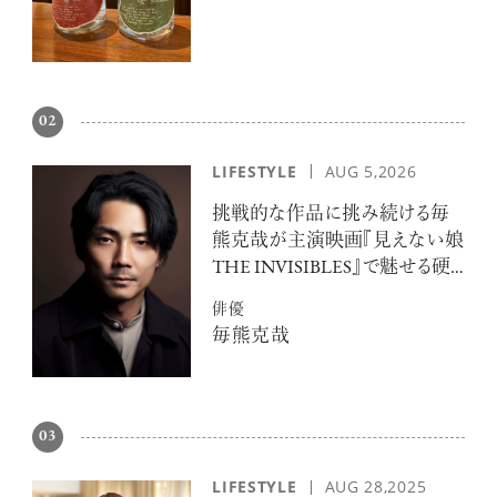
02
LIFESTYLE
AUG 5,2026
挑戦的な作品に挑み続ける毎
注目の記事
熊克哉が主演映画『見えない娘
10年後の自分のためにやるべきこと
THE INVISIBLES』で魅せる硬
は『今を大切に生きる』こと
派な色気
俳優
俳優
反町 隆史
毎熊克哉
03
アクティビティの意外な視点、新たな
感覚で味わうニューヨークの魅力
LIFESTYLE
AUG 28,2025