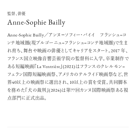
監督、俳優
Anne-Sophie Bailly
Anne-Sophie Bailly／アンヌ＝ソフィー・バイイ フランシュ=コ
ンテ地域圏(現ブルゴーニュ=フランシュ=コンテ地域圏)で生ま
れ育ち、舞台や映画の俳優としてキャリアをスタート。2017 年、
フランス国立映像音響芸術学院の監督科に入学。卒業制作で
ある短編映画『La Ventrière』(2021)はフランスのクレルモン=
フェラン国際短編映画祭、アメリカのテルライド映画祭など、世
界40以上の映画祭に選出され、10以上の賞を受賞。共同脚本
を務めた『犬の裁判』(2024)は第77回カンヌ国際映画祭ある視
点部門に正式出品。