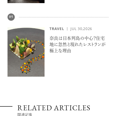
05
【フィリップス オークション】映画界
の巨匠のアイデアから生まれた時計
TRAVEL
JUL 30,2026
が17億円で落札！！
奈良は日本列島の中心？住宅
地に忽然と現れたレストランが
極上な理由
禁断の不倫が夫婦の純愛をあぶり
出す“振りきったな”と感じた現代版・
谷崎映画『鍵』。愛は嫉妬を越えるの
か？
俳優
吹越 満
RELATED ARTICLES
関連記事