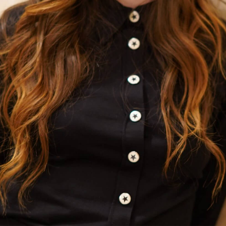
「AdvancedClub」会員組織を設けました。
「AdvancedClub」会員に登録すると、プレゼント応募情報
の一覧、プレミアムな会員限定イベント、ブランドのエクス
クルーシブアイテムの紹介など、特別なコンテンツ情報を
メールマガジンでお届け致します。更に『AdvancedTime』
のタブロイドマガジンのご案内もあり、送付手数料のみを
ご負担いただくことでお手元で『AdvancedTime』をお楽し
みいただけます。
登録は無料です。
一緒に『AdvancedTime』を楽しみましょう！
会員登録をする