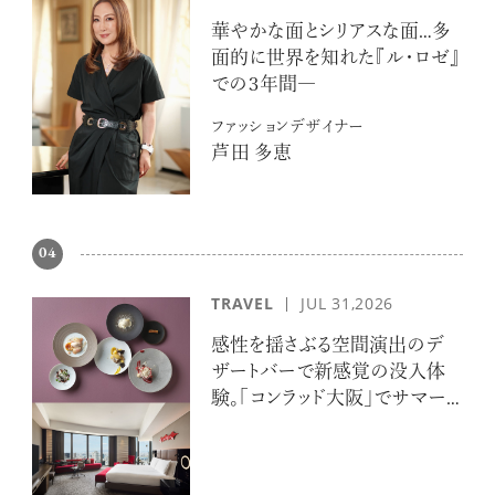
華やかな面とシリアスな面…多
面的に世界を知れた『ル・ロゼ』
での３年間―
ファッションデザイナー
芦田 多恵
超絶技巧が生み出すエナメル工芸
のアートピース
04
TRAVEL
JUL 31,2026
感性を揺さぶる空間演出のデ
記憶に残る特別な体験をオーダーメ
ザートバーで新感覚の没入体
イド！京都で話題のラグジュアリー人
験。「コンラッド大阪」でサマー
力車
エスケープ