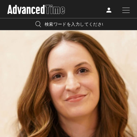
AdvancedClub
人気の検索キーワード
CATEGORY
FASHION
宿泊
プレゼント
『AdvancedTime』は、自由でしなやかに生きるハイエンド
BEAUTY
な大人達におくる、スペシャルイシュー満載のメディア。
リゾート
インテリア
TRAVEL
高感度なファッション、カルチャーに溺愛、未知の幅広い
美白
アイメイク
教養を求め、今までの人生で積んだ経験、知見を余裕をも
LIFESTYLE
って楽しみながら、進化するソーシャルに寄り添いたい。
何かに縛られていた時間から解き放たれつつある世代の
ライフスタイルを豊かに彩る『AdvancedTime』が発信する
FOLLOW US
情報をさらに充実し、より速やかに、活用できる