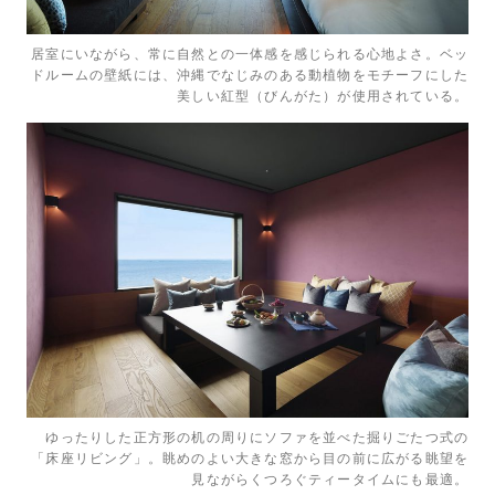
居室にいながら、常に自然との一体感を感じられる心地よさ。ベッ
ドルームの壁紙には、沖縄でなじみのある動植物をモチーフにした
美しい紅型（びんがた）が使用されている。
ゆったりした正方形の机の周りにソファを並べた掘りごたつ式の
「床座リビング」。眺めのよい大きな窓から目の前に広がる眺望を
見ながらくつろぐティータイムにも最適。