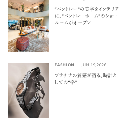
“ベントレー”の美学をインテリア
に、“ベントレーホーム”のショー
ルームがオープン
注目の記事
FASHION
JUN 19,2026
10年後の自分のためにやるべきこと
は『今を大切に生きる』こと
プラチナの質感が宿る、時計と
俳優
しての“格”
反町 隆史
アクティビティの意外な視点、新たな
感覚で味わうニューヨークの魅力