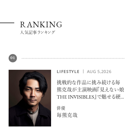
RANKING
人気記事ランキング
超絶技巧が生み出すエナメル工芸
のアートピース
01
LIFESTYLE
AUG 5,2026
挑戦的な作品に挑み続ける毎
熊克哉が主演映画『見えない娘
THE INVISIBLES』で魅せる硬
記憶に残る特別な体験をオーダーメ
派な色気
イド！京都で話題のラグジュアリー人
俳優
力車
毎熊克哉