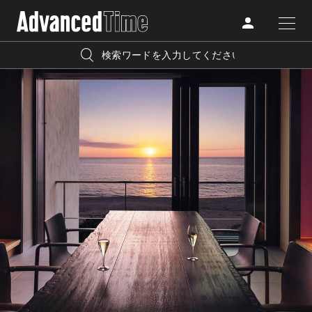
AdvancedClub
人気の検索キーワード
CATEGORY
FASHION
宿泊
プレゼント
『AdvancedTime』は、自由でしなやかに生きるハイエンド
BEAUTY
な大人達におくる、スペシャルイシュー満載のメディア。
リゾート
インテリア
TRAVEL
高感度なファッション、カルチャーに溺愛、未知の幅広い
美白
アイメイク
教養を求め、今までの人生で積んだ経験、知見を余裕をも
LIFESTYLE
って楽しみながら、進化するソーシャルに寄り添いたい。
何かに縛られていた時間から解き放たれつつある世代の
ライフスタイルを豊かに彩る『AdvancedTime』が発信する
FOLLOW US
情報をさらに充実し、より速やかに、活用できる