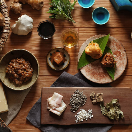
「AdvancedClub」会員組織を設けました。
「AdvancedClub」会員に登録すると、プレゼント応募情報
の一覧、プレミアムな会員限定イベント、ブランドのエクス
クルーシブアイテムの紹介など、特別なコンテンツ情報を
メールマガジンでお届け致します。更に『AdvancedTime』
のタブロイドマガジンのご案内もあり、送付手数料のみを
ご負担いただくことでお手元で『AdvancedTime』をお楽し
みいただけます。
登録は無料です。
一緒に『AdvancedTime』を楽しみましょう！
会員登録をする