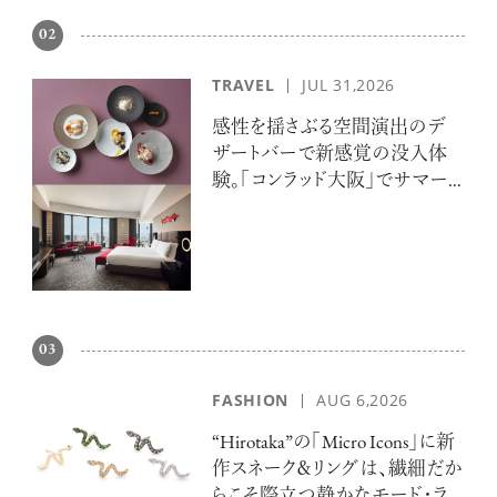
02
【フィリップス オークション】映画界
TRAVEL
JUL 31,2026
の巨匠のアイデアから生まれた時計
が17億円で落札！！
感性を揺さぶる空間演出のデ
ザートバーで新感覚の没入体
験。「コンラッド大阪」でサマー
エスケープ
禁断の不倫が夫婦の純愛をあぶり
出す“振りきったな”と感じた現代版・
谷崎映画『鍵』。愛は嫉妬を越えるの
か？
03
俳優
吹越 満
FASHION
AUG 6,2026
“Hirotaka”の「Micro Icons」に新
作スネーク＆リングは、繊細だか
らこそ際立つ静かなモード・ラ