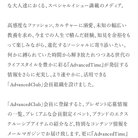
な大人達におくる、スペシャルイシュー満載のメディア。
高感度なファッション、カルチャーに溺愛、未知の幅広い
教養を求め、今までの人生で積んだ経験、知見を余裕をも
って楽しみながら、進化するソーシャルに寄り添いたい。
超絶技巧が生み出すエナメル工芸
のアートピース
何かに縛られていた時間から解き放たれつつある世代の
ライフスタイルを豊かに彩る『AdvancedTime』が発信する
情報をさらに充実し、より速やかに、活用できる
「AdvancedClub」会員組織を設けました。
記憶に残る特別な体験をオーダーメ
「AdvancedClub」会員に登録すると、プレゼント応募情報
イド！京都で話題のラグジュアリー人
の一覧、プレミアムな会員限定イベント、ブランドのエクス
力車
クルーシブアイテムの紹介など、特別なコンテンツ情報を
メールマガジンでお届け致します。更に『AdvancedTime』