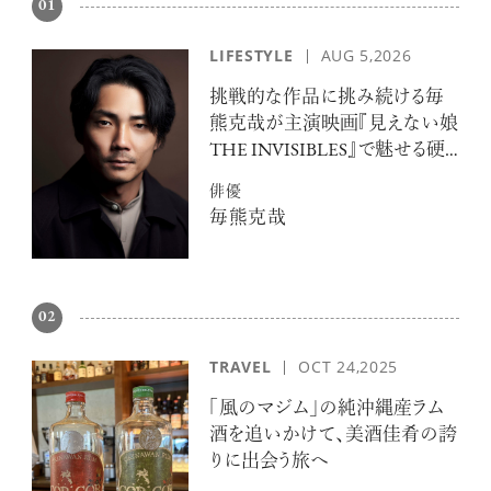
01
LIFESTYLE
AUG 5,2026
挑戦的な作品に挑み続ける毎
熊克哉が主演映画『見えない娘
THE INVISIBLES』で魅せる硬
派な色気
俳優
毎熊克哉
02
TRAVEL
OCT 24,2025
「風のマジム」の純沖縄産ラム
酒を追いかけて、美酒佳肴の誇
りに出会う旅へ