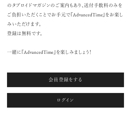
のタブロイドマガジンのご案内もあり、送付手数料のみを
ご負担いただくことでお手元で『AdvancedTime』をお楽し
【フィリップス オークション】映画界
みいただけます。
の巨匠のアイデアから生まれた時計
が17億円で落札！！
登録は無料です。
一緒に『AdvancedTime』を楽しみましょう！
禁断の不倫が夫婦の純愛をあぶり
出す“振りきったな”と感じた現代版・
会員登録をする
谷崎映画『鍵』。愛は嫉妬を越えるの
か？
俳優
ログイン
吹越 満