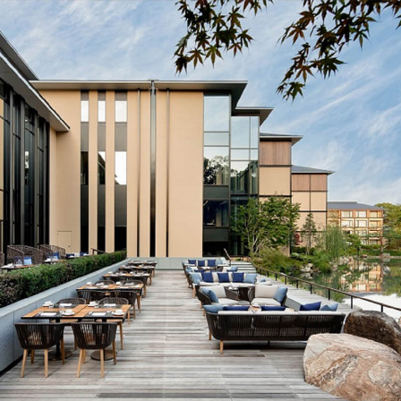
「AdvancedClub」会員組織を設けました。
「AdvancedClub」会員に登録すると、プレゼント応募情報
の一覧、プレミアムな会員限定イベント、ブランドのエクス
クルーシブアイテムの紹介など、特別なコンテンツ情報を
メールマガジンでお届け致します。更に『AdvancedTime』
のタブロイドマガジンのご案内もあり、送付手数料のみを
ご負担いただくことでお手元で『AdvancedTime』をお楽し
みいただけます。
登録は無料です。
一緒に『AdvancedTime』を楽しみましょう！
会員登録をする