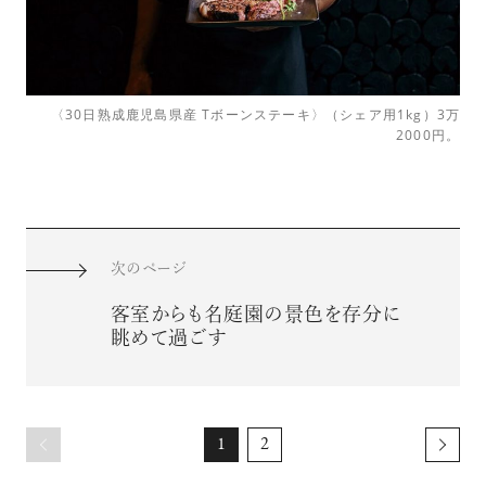
〈30日熟成鹿児島県産 Tボーンステーキ〉（シェア用1kg）3万
2000円。
次のページ
客室からも名庭園の景色を存分に
眺めて過ごす
1
2