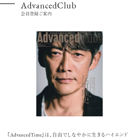
AdvancedClub
会員登録ご案内
注目の記事
10年後の自分のためにやるべきこと
は『今を大切に生きる』こと
俳優
反町 隆史
アクティビティの意外な視点、新たな
感覚で味わうニューヨークの魅力
『AdvancedTime』は、自由でしなやかに生きるハイエンド