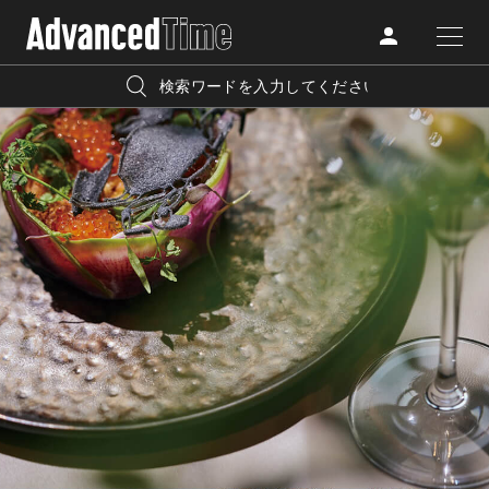
AdvancedClub
人気の検索キーワード
CATEGORY
FASHION
宿泊
プレゼント
『AdvancedTime』は、自由でしなやかに生きるハイエンド
BEAUTY
な大人達におくる、スペシャルイシュー満載のメディア。
リゾート
インテリア
TRAVEL
高感度なファッション、カルチャーに溺愛、未知の幅広い
美白
アイメイク
教養を求め、今までの人生で積んだ経験、知見を余裕をも
LIFESTYLE
って楽しみながら、進化するソーシャルに寄り添いたい。
何かに縛られていた時間から解き放たれつつある世代の
ライフスタイルを豊かに彩る『AdvancedTime』が発信する
FOLLOW US
情報をさらに充実し、より速やかに、活用できる