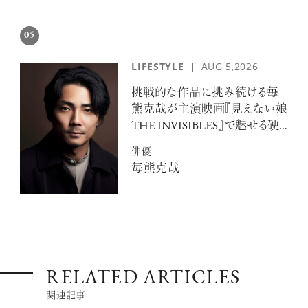
05
LIFESTYLE
AUG 5,2026
挑戦的な作品に挑み続ける毎
熊克哉が主演映画『見えない娘
THE INVISIBLES』で魅せる硬
派な色気
俳優
毎熊克哉
RELATED ARTICLES
関連記事