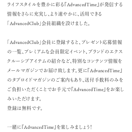
ライフスタイルを豊かに彩る『AdvancedTime』が発信する
情報をさらに充実し、より速やかに、活用できる
「AdvancedClub」会員組織を設けました。
「AdvancedClub」会員に登録すると、プレゼント応募情報
の一覧、プレミアムな会員限定イベント、ブランドのエクス
注目の記事
クルーシブアイテムの紹介など、特別なコンテンツ情報を
10年後の自分のためにやるべきこと
メールマガジンでお届け致します。更に『AdvancedTime』
は『今を大切に生きる』こと
のタブロイドマガジンのご案内もあり、送付手数料のみを
俳優
反町 隆史
ご負担いただくことでお手元で『AdvancedTime』をお楽し
みいただけます。
登録は無料です。
アクティビティの意外な視点、新たな
一緒に『AdvancedTime』を楽しみましょう！
感覚で味わうニューヨークの魅力