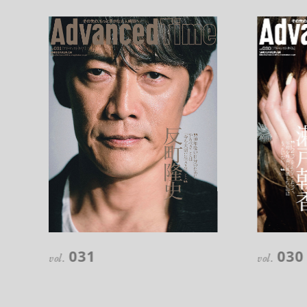
【フィリップス オークション】映画界
の巨匠のアイデアから生まれた時計
が17億円で落札！！
禁断の不倫が夫婦の純愛をあぶり
出す“振りきったな”と感じた現代版・
谷崎映画『鍵』。愛は嫉妬を越えるの
か？
俳優
吹越 満
031
030
vol.
vol.