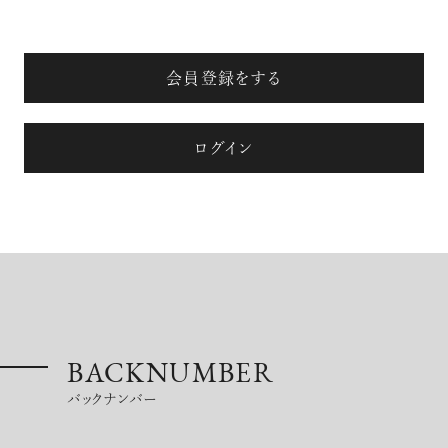
会員登録をする
ログイン
超絶技巧が生み出すエナメル工芸
のアートピース
記憶に残る特別な体験をオーダーメ
イド！京都で話題のラグジュアリー人
BACKNUMBER
力車
バックナンバー