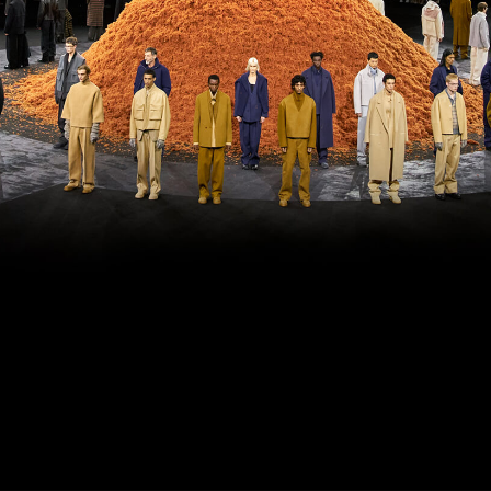
「AdvancedClub」会員組織を設けました。
「AdvancedClub」会員に登録すると、プレゼント応募情報
の一覧、プレミアムな会員限定イベント、ブランドのエクス
クルーシブアイテムの紹介など、特別なコンテンツ情報を
メールマガジンでお届け致します。更に『AdvancedTime』
のタブロイドマガジンのご案内もあり、送付手数料のみを
ご負担いただくことでお手元で『AdvancedTime』をお楽し
みいただけます。
登録は無料です。
一緒に『AdvancedTime』を楽しみましょう！
会員登録をする