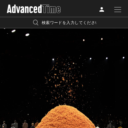
AdvancedClub
人気の検索キーワード
CATEGORY
FASHION
宿泊
プレゼント
『AdvancedTime』は、自由でしなやかに生きるハイエンド
BEAUTY
な大人達におくる、スペシャルイシュー満載のメディア。
リゾート
インテリア
TRAVEL
高感度なファッション、カルチャーに溺愛、未知の幅広い
美白
アイメイク
教養を求め、今までの人生で積んだ経験、知見を余裕をも
LIFESTYLE
って楽しみながら、進化するソーシャルに寄り添いたい。
何かに縛られていた時間から解き放たれつつある世代の
ライフスタイルを豊かに彩る『AdvancedTime』が発信する
FOLLOW US
情報をさらに充実し、より速やかに、活用できる