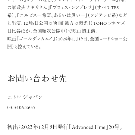
ジャーズ』シリーズなど、テレビドラマ『ノーサイド・ゲーム』『私
の家政夫ナギサさん』『プロミス・シンデレラ』（すべてTBS
系）、『エルピス―希望、あるいは災い―』（フジテレビ系）など
に出演。12月8日公開の映画『彼方の閃光』（TOHO シネマズ
日比谷ほか、全国順次公開中）で映画初主演。
映画『ゴールデンカムイ』（2024年1月19日、全国ロードショー公
開）も控えている。
お問い合わせ先
エトロ ジャパン
03-3406-2655
初出：2023年12月9日発行『AdvancedTime』20号。