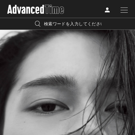
AdvancedClub
人気の検索キーワード
CATEGORY
FASHION
宿泊
プレゼント
『AdvancedTime』は、自由でしなやかに生きるハイエンド
BEAUTY
な大人達におくる、スペシャルイシュー満載のメディア。
リゾート
インテリア
TRAVEL
高感度なファッション、カルチャーに溺愛、未知の幅広い
美白
アイメイク
教養を求め、今までの人生で積んだ経験、知見を余裕をも
LIFESTYLE
って楽しみながら、進化するソーシャルに寄り添いたい。
何かに縛られていた時間から解き放たれつつある世代の
ライフスタイルを豊かに彩る『AdvancedTime』が発信する
FOLLOW US
情報をさらに充実し、より速やかに、活用できる