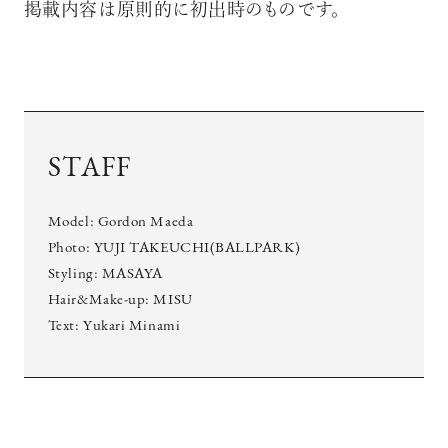
掲載内容は原則的に初出時のものです。
STAFF
Model: Gordon Maeda
Photo: YUJI TAKEUCHI(BALLPARK)
Styling: MASAYA
Hair&Make-up: MISU
Text: Yukari Minami