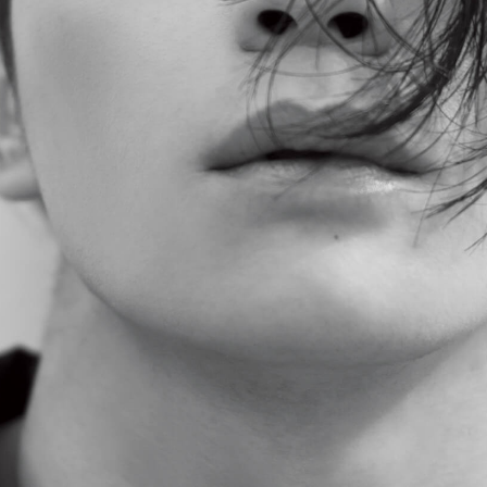
「AdvancedClub」会員組織を設けました。
「AdvancedClub」会員に登録すると、プレゼント応募情報
の一覧、プレミアムな会員限定イベント、ブランドのエクス
クルーシブアイテムの紹介など、特別なコンテンツ情報を
メールマガジンでお届け致します。更に『AdvancedTime』
のタブロイドマガジンのご案内もあり、送付手数料のみを
ご負担いただくことでお手元で『AdvancedTime』をお楽し
みいただけます。
登録は無料です。
一緒に『AdvancedTime』を楽しみましょう！
会員登録をする