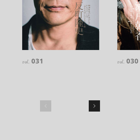
注目の記事
10年後の自分のためにやるべきこと
031
030
は『今を大切に生きる』こと
vol.
vol.
俳優
反町 隆史
アクティビティの意外な視点、新たな
感覚で味わうニューヨークの魅力