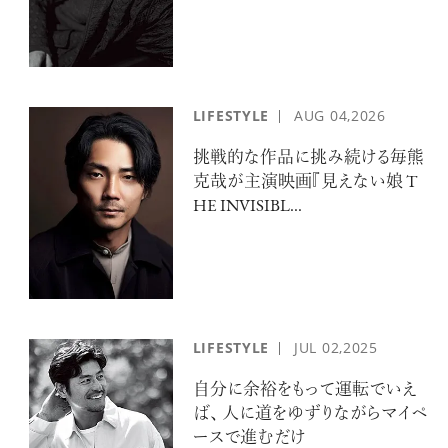
LIFESTYLE
AUG
04,2026
挑戦的な作品に挑み続ける毎熊
克哉が主演映画『見えない娘 T
HE INVISIBL...
LIFESTYLE
JUL
02,2025
自分に余裕をもって運転でいえ
ば、 人に道をゆずりながらマイペ
ースで進むだけ