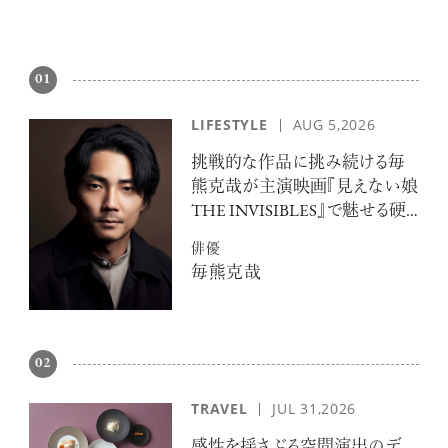
01
LIFESTYLE
AUG 5,2026
挑戦的な作品に挑み続ける毎
熊克哉が主演映画『見えない娘
THE INVISIBLES』で魅せる硬
派な色気
俳優
毎熊克哉
02
TRAVEL
JUL 31,2026
感性を揺さぶる空間演出のデ