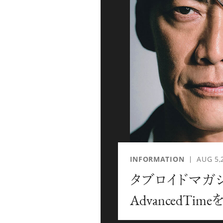
「AdvancedClub」会員に登録すると、プレゼント
な会員限定イベント、ブランドのエクスクルーシブア
別なコンテンツ情報をメールマガジンでお届け致しま
『AdvancedTime』のタブロイドマガジンのご案内
ご負担いただくことでお手元で『AdvancedTime』
登録は無料です。
一緒に『AdvancedTime』を楽しみましょう！
INFORMATION
AUG 5,
タブロイドマガ
会員登録をする
ロ
AdvancedTi