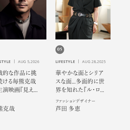
05
STYLE
AUG 5,2026
LIFESTYLE
AUG 28,2025
戦的な作品に挑
華やかな面とシリア
続ける毎熊克哉
スな面…多面的に世
主演映画『見えな
界を知れた『ル・ロ
 THE
ゼ』での３年間―
ファッションデザイナー
VISIBLES』で魅せ
熊克哉
芦田 多恵
硬派な色気