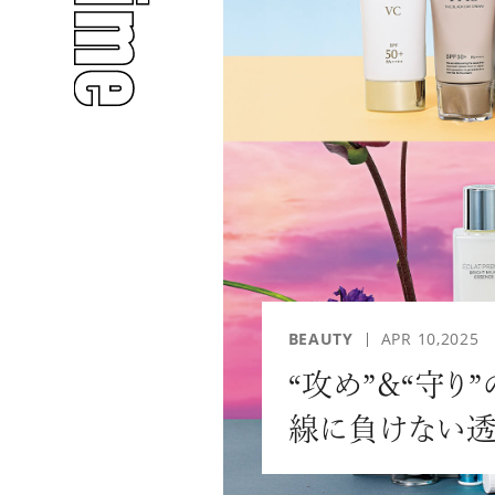
人気のタグ
#INTERVIEW
#WATCH
BEAUTY
APR 10,2025
“攻め”＆“守り
#PEOPLE
#GOLF
線に負けない透