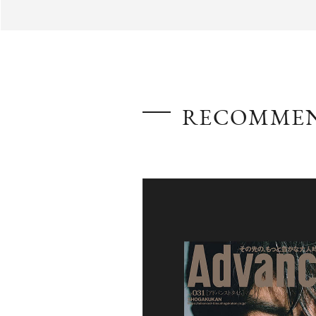
AdvancedClub
RECOMME
『AdvancedTime』は、自由でしなやかに生きるハイ
スペシャルイシュー満載のメディア。
高感度なファッション、カルチャーに溺愛、未知の幅
での人生で積んだ経験、知見を余裕をもって楽しみ
シャルに寄り添いたい。
何かに縛られていた時間から解き放たれつつある世
を豊かに彩る『AdvancedTime』が発信する情報を
に、活用できる「AdvancedClub」会員組織を設けまし