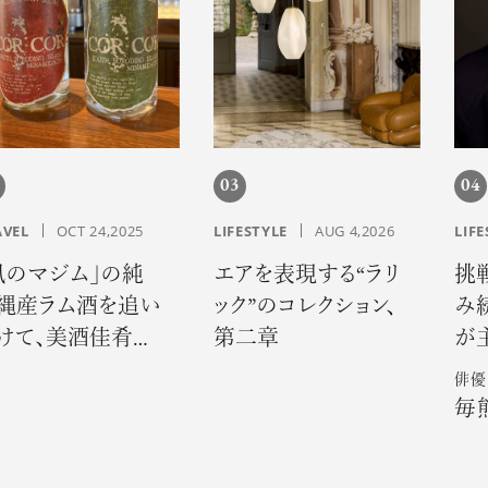
03
04
AVEL
OCT 24,2025
LIFESTYLE
AUG 4,2026
LIFE
風のマジム」の純
エアを表現する“ラリ
挑
縄産ラム酒を追い
ック”のコレクション、
み
けて、美酒佳肴の
第二章
が
りに出会う旅へ
い娘
俳優
IN
毎
る