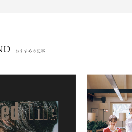
ND
おすすめの記事
エンドな大人達におくる、
広い教養を求め、今ま
ながら、進化するソー
代のライフスタイル
さらに充実し、より速やか
た。