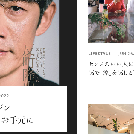
応募情報の一覧、プレミアム
イテムの紹介など、特
す。更に
もあり、送付手数料のみを
をお楽しみいただけます。
LIFESTYLE
JUN 26
センスのいい人に
感で「涼」を感じ
2022
ジン
グイン
meをお手元に