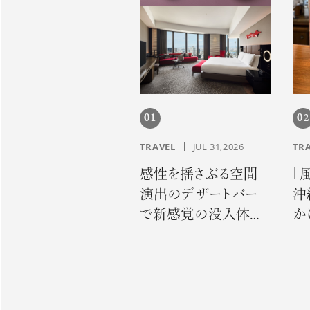
01
02
TRAVEL
JUL 31,2026
TR
感性を揺さぶる空間
「
演出のデザートバー
沖
で新感覚の没入体
か
験。「コンラッド大阪」
誇
でサマーエスケープ