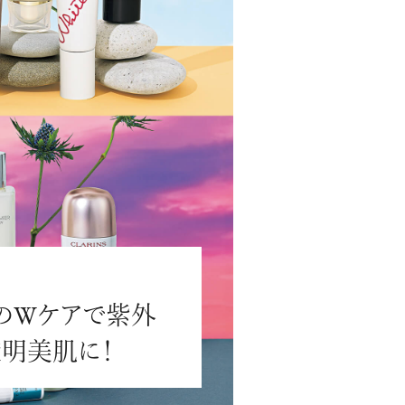
#JEWELRY
#CAR LIFE
#MA
”のWケアで紫外
#HOTEL
#ART
#GOU
明美肌に！