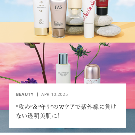
「AdvancedClub」会員組織を設けました。
「AdvancedClub」会員に登録すると、プレゼント応募情報
の一覧、プレミアムな会員限定イベント、ブランドのエクス
クルーシブアイテムの紹介など、特別なコンテンツ情報を
メールマガジンでお届け致します。更に『AdvancedTime』
のタブロイドマガジンのご案内もあり、送付手数料のみを
ご負担いただくことでお手元で『AdvancedTime』をお楽し
みいただけます。
登録は無料です。
BEAUTY
APR 10,2025
一緒に『AdvancedTime』を楽しみましょう！
“攻め”＆“守り”のWケアで紫外線に負け
ない透明美肌に！
会員登録をする