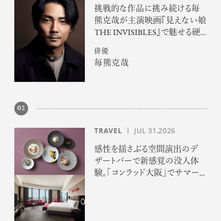
挑戦的な作品に挑み続ける毎
熊克哉が主演映画『見えない娘
THE INVISIBLES』で魅せる硬
派な色気
俳優
毎熊克哉
02
TRAVEL
JUL 31,2026
感性を揺さぶる空間演出のデ
ザートバーで新感覚の没入体
験。「コンラッド大阪」でサマー
エスケープ