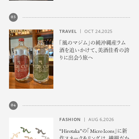
03
TRAVEL
OCT 24,2025
「風のマジム」の純沖縄産ラム
酒を追いかけて、美酒佳肴の誇
りに出会う旅へ
04
FASHION
AUG 6,2026
“Hirotaka”の「Micro Icons」に新
作スネーク＆リングは、繊細だか