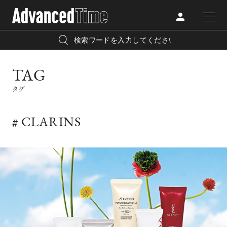
AdvancedClub
人気の検索キーワード
TAG
CATEGORY
FASHION
タグ
宿泊
プレゼント
『AdvancedTime』は、自由でしなやかに生きるハイエンド
BEAUTY
な大人達におくる、スペシャルイシュー満載のメディア。
# CLARINS
リゾート
インテリア
TRAVEL
高感度なファッション、カルチャーに溺愛、未知の幅広い
美白
アイメイク
教養を求め、今までの人生で積んだ経験、知見を余裕をも
LIFESTYLE
って楽しみながら、進化するソーシャルに寄り添いたい。
何かに縛られていた時間から解き放たれつつある世代の
ライフスタイルを豊かに彩る『AdvancedTime』が発信する
FOLLOW US
情報をさらに充実し、より速やかに、活用できる