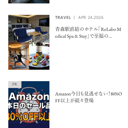
TRAVEL
APR
24,2026
青森駅直結のホテル「ReLabo M
edical Spa & Stay」で至福の...
注目の記事
10年後の自分のためにやるべきこと
は『今を大切に生きる』こと
俳優
反町 隆史
Amazon今日も見逃せない！80%O
FF以上が続々登場
アクティビティの意外な視点、新たな
感覚で味わうニューヨークの魅力