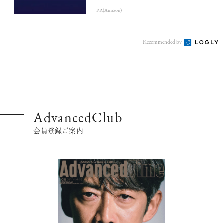
PR(Amazon)
Recommended by
超絶技巧が生み出すエナメル工芸
のアートピース
AdvancedClub
会員登録ご案内
記憶に残る特別な体験をオーダーメ
イド！京都で話題のラグジュアリー人
力車