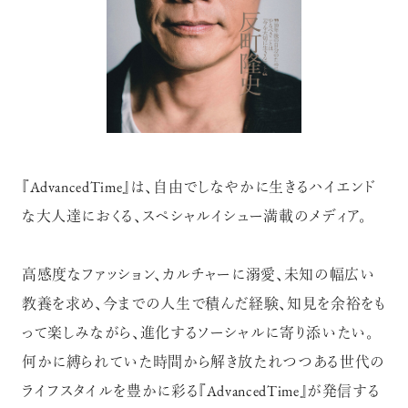
【フィリップス オークション】映画界
の巨匠のアイデアから生まれた時計
が17億円で落札！！
『AdvancedTime』は、自由でしなやかに生きるハイエンド
な大人達におくる、スペシャルイシュー満載のメディア。
禁断の不倫が夫婦の純愛をあぶり
出す“振りきったな”と感じた現代版・
谷崎映画『鍵』。愛は嫉妬を越えるの
高感度なファッション、カルチャーに溺愛、未知の幅広い
か？
俳優
教養を求め、今までの人生で積んだ経験、知見を余裕をも
吹越 満
って楽しみながら、進化するソーシャルに寄り添いたい。
何かに縛られていた時間から解き放たれつつある世代の
ライフスタイルを豊かに彩る『AdvancedTime』が発信する