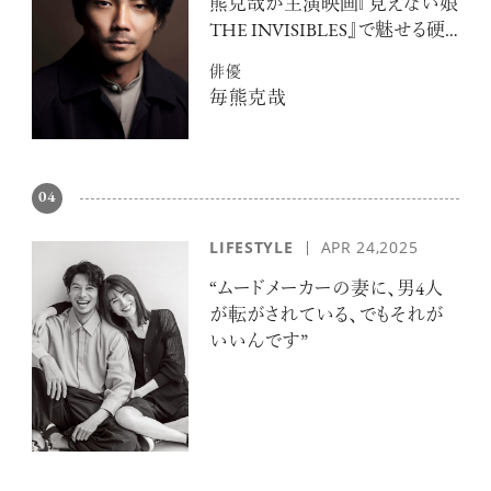
熊克哉が主演映画『見えない娘
THE INVISIBLES』で魅せる硬
派な色気
俳優
毎熊克哉
04
LIFESTYLE
APR 24,2025
“ムードメーカーの妻に、男4人
が転がされている、でもそれが
いいんです”