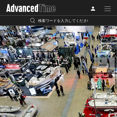
AdvancedClub
人気の検索キーワード
CATEGORY
FASHION
宿泊
プレゼント
『AdvancedTime』は、自由でしなやかに生きるハイエンド
BEAUTY
な大人達におくる、スペシャルイシュー満載のメディア。
リゾート
インテリア
TRAVEL
高感度なファッション、カルチャーに溺愛、未知の幅広い
美白
アイメイク
教養を求め、今までの人生で積んだ経験、知見を余裕をも
LIFESTYLE
って楽しみながら、進化するソーシャルに寄り添いたい。
何かに縛られていた時間から解き放たれつつある世代の
ライフスタイルを豊かに彩る『AdvancedTime』が発信する
FOLLOW US
情報をさらに充実し、より速やかに、活用できる