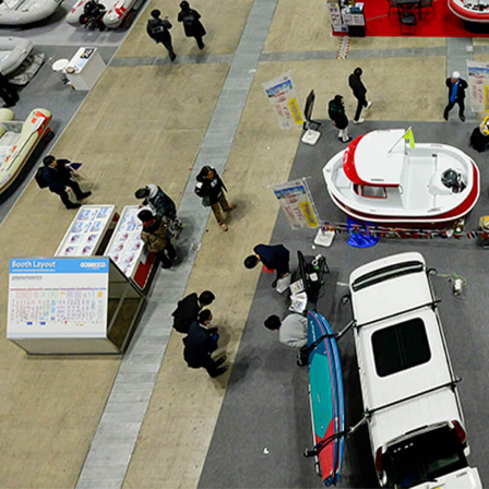
「AdvancedClub」会員組織を設けました。
「AdvancedClub」会員に登録すると、プレゼント応募情報
の一覧、プレミアムな会員限定イベント、ブランドのエクス
クルーシブアイテムの紹介など、特別なコンテンツ情報を
メールマガジンでお届け致します。更に『AdvancedTime』
のタブロイドマガジンのご案内もあり、送付手数料のみを
ご負担いただくことでお手元で『AdvancedTime』をお楽し
みいただけます。
登録は無料です。
一緒に『AdvancedTime』を楽しみましょう！
会員登録をする