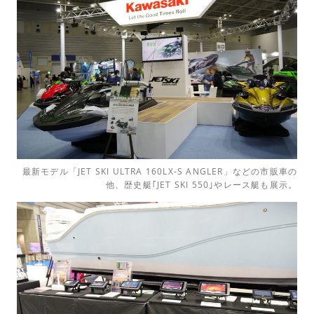
最新モデル「JET SKI ULTRA 160LX-S ANGLER」などの市販車の
他、歴史艇｢JET SKI 550｣やレース艇も展示。