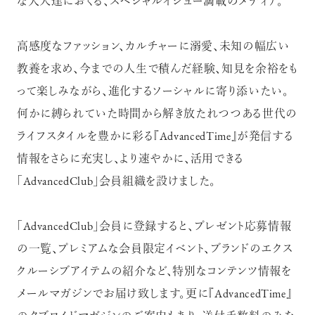
な大人達におくる、スペシャルイシュー満載のメディア。
高感度なファッション、カルチャーに溺愛、未知の幅広い
【フィリップス オークション】映画界
の巨匠のアイデアから生まれた時計
教養を求め、今までの人生で積んだ経験、知見を余裕をも
が17億円で落札！！
って楽しみながら、進化するソーシャルに寄り添いたい。
何かに縛られていた時間から解き放たれつつある世代の
ライフスタイルを豊かに彩る『AdvancedTime』が発信する
情報をさらに充実し、より速やかに、活用できる
禁断の不倫が夫婦の純愛をあぶり
「AdvancedClub」会員組織を設けました。
出す“振りきったな”と感じた現代版・
谷崎映画『鍵』。愛は嫉妬を越えるの
か？
「AdvancedClub」会員に登録すると、プレゼント応募情報
俳優
吹越 満
の一覧、プレミアムな会員限定イベント、ブランドのエクス
クルーシブアイテムの紹介など、特別なコンテンツ情報を
メールマガジンでお届け致します。更に『AdvancedTime』