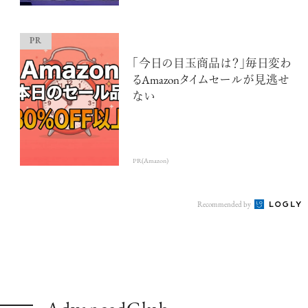
「今日の目玉商品は？」毎日変わ
るAmazonタイムセールが見逃せ
ない
注目の記事
10年後の自分のためにやるべきこと
PR(Amazon)
は『今を大切に生きる』こと
俳優
Recommended by
反町 隆史
アクティビティの意外な視点、新たな
感覚で味わうニューヨークの魅力