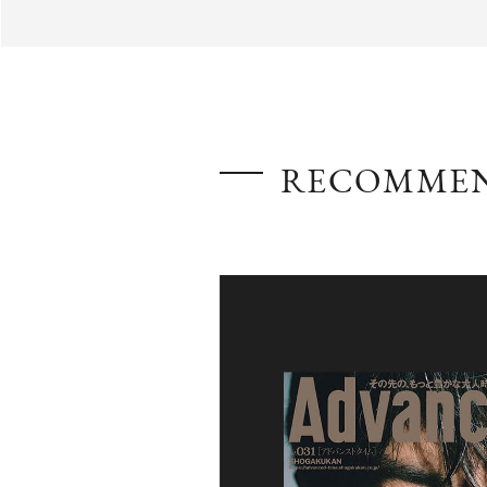
AdvancedClub
RECOMME
『AdvancedTime』は、自由でしなやかに生きるハイ
スペシャルイシュー満載のメディア。
高感度なファッション、カルチャーに溺愛、未知の幅
での人生で積んだ経験、知見を余裕をもって楽しみ
シャルに寄り添いたい。
何かに縛られていた時間から解き放たれつつある世
を豊かに彩る『AdvancedTime』が発信する情報を
に、活用できる「AdvancedClub」会員組織を設けまし