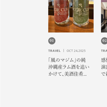
01
02
TRAVEL
OCT 24,2025
TR
「風のマジム」の純
感
沖縄産ラム酒を追い
演
かけて、美酒佳肴の
で
誇りに出会う旅へ
験
で