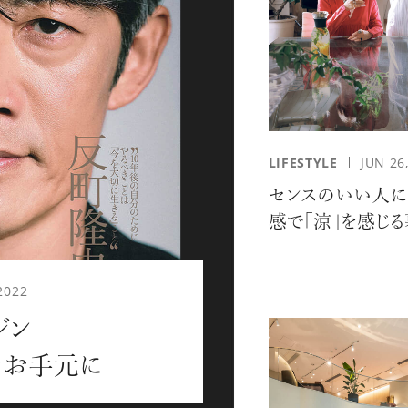
応募情報の一覧、プレミアム
イテムの紹介など、特
す。更に
もあり、送付手数料のみを
をお楽しみいただけます。
LIFESTYLE
JUN 26
センスのいい人に
感で「涼」を感じ
2022
ジン
グイン
meをお手元に