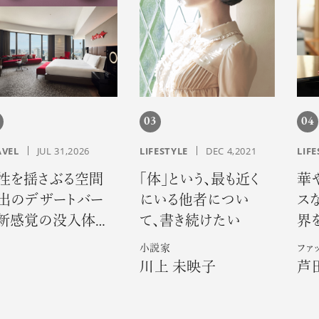
03
04
AVEL
JUL 31,2026
LIFESTYLE
DEC 4,2021
LIFE
性を揺さぶる空間
「体」という、最も近く
華
出のデザートバー
にいる他者につい
ス
新感覚の没入体
て、書き続けたい
界
。「コンラッド大阪」
ゼ
小説家
ファ
サマーエスケープ
川上 未映子
芦