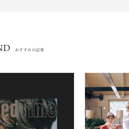
ND
おすすめの記事
エンドな大人達におくる、
広い教養を求め、今ま
ながら、進化するソー
代のライフスタイル
さらに充実し、より速やか
た。