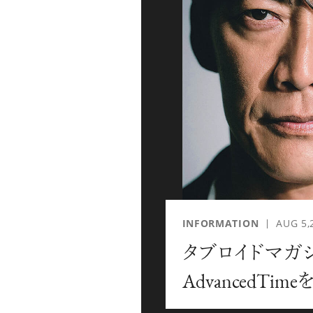
「AdvancedClub」会員に登録すると、プレゼント
な会員限定イベント、ブランドのエクスクルーシブア
別なコンテンツ情報をメールマガジンでお届け致しま
『AdvancedTime』のタブロイドマガジンのご案内
ご負担いただくことでお手元で『AdvancedTime』
登録は無料です。
一緒に『AdvancedTime』を楽しみましょう！
INFORMATION
AUG 5,
タブロイドマガ
会員登録をする
ロ
AdvancedTi