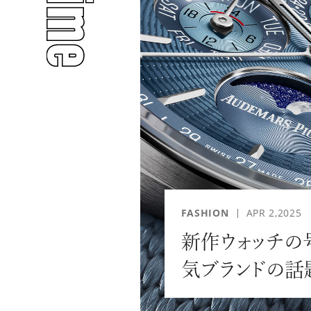
人気のタグ
#INTERVIEW
#WATCH
FASHION
APR 2,2025
新作ウォッチの
#PEOPLE
#GOLF
気ブランドの話