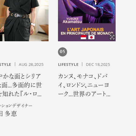
05
STYLE
AUG 28,2025
LIFESTYLE
DEC 18,2025
やかな面とシリア
カンヌ、モナコ、ドバ
な面…多面的に世
イ、ロンドン、ニューヨ
を知れた『ル・ロ
ーク…世界のアート
』での３年間―
シーンが注目する異
ッションデザイナー
色のデジタルアーテ
田 多恵
ィスト 赤松裕介とは