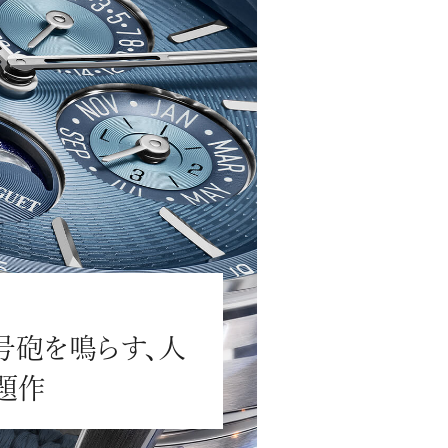
#JEWELRY
#CAR LIFE
#MA
号砲を鳴らす、人
#HOTEL
#ART
#GOU
題作