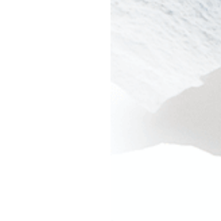
#JEWELRY
#CAR LIFE
#MA
#HOTEL
#ART
#GOU