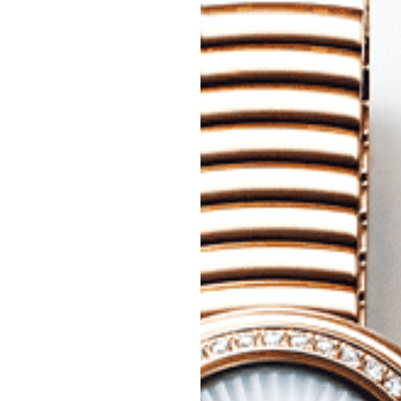
エンドな大人達におくる、
広い教養を求め、今ま
ながら、進化するソー
代のライフスタイル
さらに充実し、より速やか
た。