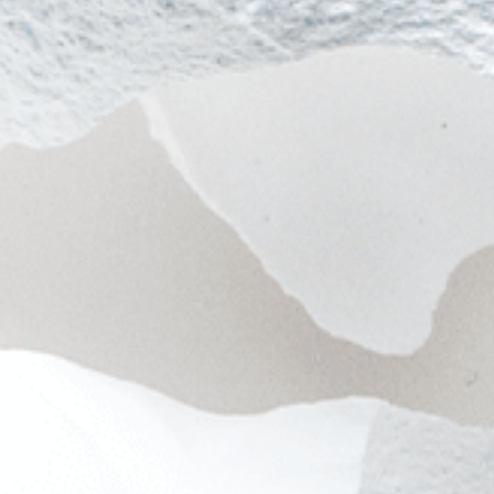
KEUP
#SKINCARE
RMET
#VOL.031