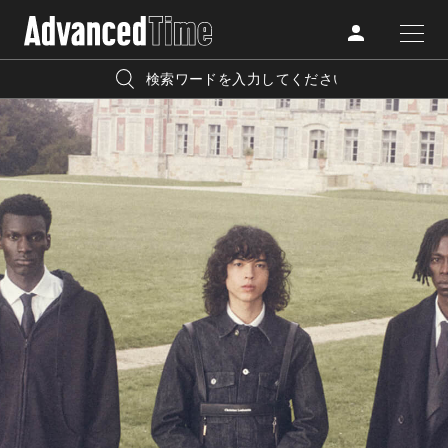
AdvancedClub
人気の検索キーワード
CATEGORY
FASHION
宿泊
プレゼント
『AdvancedTime』は、自由でしなやかに生きるハイエンド
BEAUTY
な大人達におくる、スペシャルイシュー満載のメディア。
リゾート
インテリア
TRAVEL
高感度なファッション、カルチャーに溺愛、未知の幅広い
美白
アイメイク
教養を求め、今までの人生で積んだ経験、知見を余裕をも
LIFESTYLE
って楽しみながら、進化するソーシャルに寄り添いたい。
何かに縛られていた時間から解き放たれつつある世代の
ライフスタイルを豊かに彩る『AdvancedTime』が発信する
FOLLOW US
情報をさらに充実し、より速やかに、活用できる