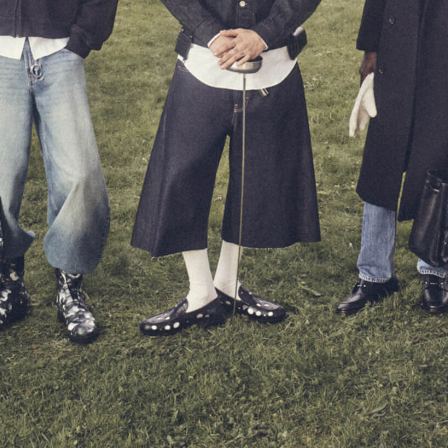
「AdvancedClub」会員組織を設けました。
「AdvancedClub」会員に登録すると、プレゼント応募情報
の一覧、プレミアムな会員限定イベント、ブランドのエクス
クルーシブアイテムの紹介など、特別なコンテンツ情報を
メールマガジンでお届け致します。更に『AdvancedTime』
のタブロイドマガジンのご案内もあり、送付手数料のみを
ご負担いただくことでお手元で『AdvancedTime』をお楽し
みいただけます。
登録は無料です。
一緒に『AdvancedTime』を楽しみましょう！
会員登録をする