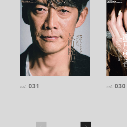
注目の記事
10年後の自分のためにやるべきこと
031
030
は『今を大切に生きる』こと
vol.
vol.
俳優
反町 隆史