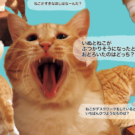
「AdvancedClub」会員組織を設けました。
「AdvancedClub」会員に登録すると、プレゼント応募情報
の一覧、プレミアムな会員限定イベント、ブランドのエクス
クルーシブアイテムの紹介など、特別なコンテンツ情報を
メールマガジンでお届け致します。更に『AdvancedTime』
のタブロイドマガジンのご案内もあり、送付手数料のみを
ご負担いただくことでお手元で『AdvancedTime』をお楽し
みいただけます。
登録は無料です。
一緒に『AdvancedTime』を楽しみましょう！
会員登録をする