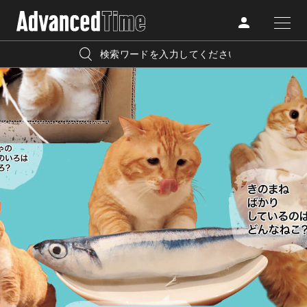
AdvancedClub
人気の検索キーワード
CATEGORY
FASHION
宿泊
プレゼント
『AdvancedTime』は、自由でしなやかに生きるハイエンド
BEAUTY
な大人達におくる、スペシャルイシュー満載のメディア。
リゾート
インテリア
TRAVEL
高感度なファッション、カルチャーに溺愛、未知の幅広い
美白
アイメイク
教養を求め、今までの人生で積んだ経験、知見を余裕をも
LIFESTYLE
って楽しみながら、進化するソーシャルに寄り添いたい。
何かに縛られていた時間から解き放たれつつある世代の
ライフスタイルを豊かに彩る『AdvancedTime』が発信する
FOLLOW US
情報をさらに充実し、より速やかに、活用できる