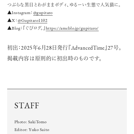
つぶらな黒目とわがままボディ、ゆるーい生態で人気猫に。
▲Instagram：
@gupitaro
▲X：
@Gupitaro1102
▲Blog：『ぐぴログ。』
https://ameblo.jp/gupitaro/
初出：2025年6月28日発行『AdvancedTime』27号。
掲載内容は原則的に初出時のものです。
STAFF
Photo:
SakiTomo
Editor:
Yuko Saito