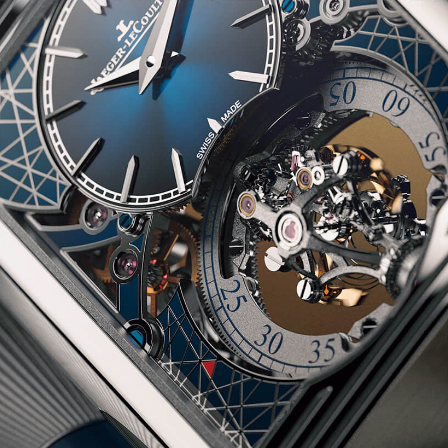
「AdvancedClub」会員組織を設けました。
「AdvancedClub」会員に登録すると、プレゼント応募情報
の一覧、プレミアムな会員限定イベント、ブランドのエクス
クルーシブアイテムの紹介など、特別なコンテンツ情報を
メールマガジンでお届け致します。更に『AdvancedTime』
のタブロイドマガジンのご案内もあり、送付手数料のみを
ご負担いただくことでお手元で『AdvancedTime』をお楽し
みいただけます。
登録は無料です。
一緒に『AdvancedTime』を楽しみましょう！
会員登録をする