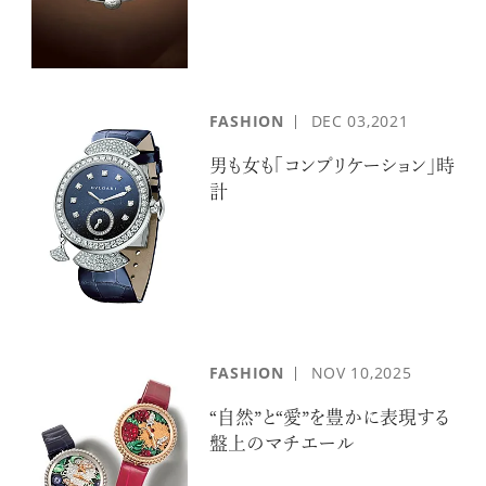
FASHION
DEC
03,2021
男も女も「コンプリケーション」時
計
注目の記事
10年後の自分のためにやるべきこと
は『今を大切に生きる』こと
俳優
反町 隆史
FASHION
NOV
10,2025
“自然”と“愛”を豊かに表現する
盤上のマチエール
アクティビティの意外な視点、新たな
感覚で味わうニューヨークの魅力