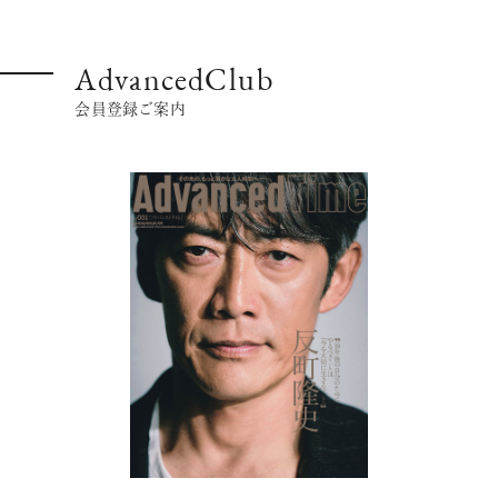
AdvancedClub
【フィリップス オークション】映画界
の巨匠のアイデアから生まれた時計
会員登録ご案内
が17億円で落札！！
禁断の不倫が夫婦の純愛をあぶり
出す“振りきったな”と感じた現代版・
谷崎映画『鍵』。愛は嫉妬を越えるの
か？
俳優
吹越 満