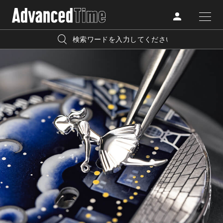
AdvancedClub
人気の検索キーワード
CATEGORY
FASHION
宿泊
プレゼント
『AdvancedTime』は、自由でしなやかに生きるハイエンド
BEAUTY
な大人達におくる、スペシャルイシュー満載のメディア。
リゾート
インテリア
TRAVEL
高感度なファッション、カルチャーに溺愛、未知の幅広い
美白
アイメイク
教養を求め、今までの人生で積んだ経験、知見を余裕をも
LIFESTYLE
って楽しみながら、進化するソーシャルに寄り添いたい。
何かに縛られていた時間から解き放たれつつある世代の
ライフスタイルを豊かに彩る『AdvancedTime』が発信する
FOLLOW US
情報をさらに充実し、より速やかに、活用できる