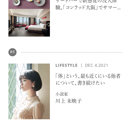
ザートバーで新感覚の没入体
験。「コンラッド大阪」でサマー
エスケープ
03
LIFESTYLE
DEC 4,2021
「体」という、最も近くにいる他者
について、書き続けたい
小説家
川上 未映子