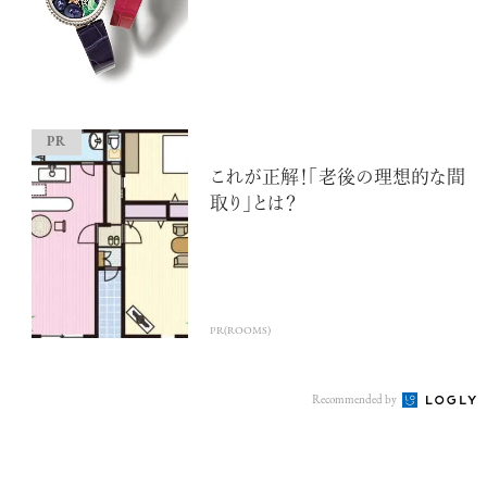
超絶技巧が生み出すエナメル工芸
これが正解！「老後の理想的な間
のアートピース
取り」とは？
PR(ROOMS)
記憶に残る特別な体験をオーダーメ
イド！京都で話題のラグジュアリー人
Recommended by
力車