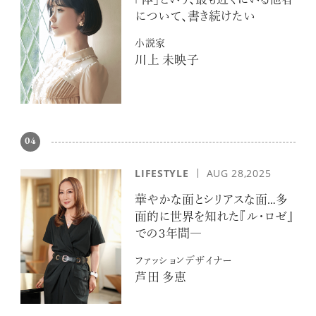
「体」という、最も近くにいる他者
について、書き続けたい
小説家
川上 未映子
04
LIFESTYLE
AUG 28,2025
華やかな面とシリアスな面…多
面的に世界を知れた『ル・ロゼ』
での３年間―
ファッションデザイナー
芦田 多恵