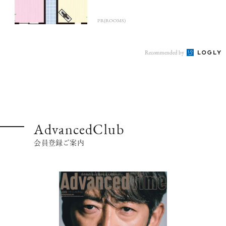
PR(ROOMS)
Recommended by
AdvancedClub
会員登録ご案内