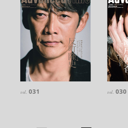
注目の記事
10年後の自分のためにやるべきこと
031
030
は『今を大切に生きる』こと
vol.
vol.
俳優
反町 隆史