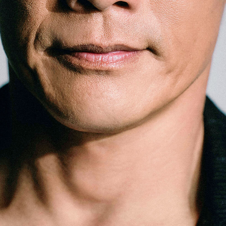
「AdvancedClub」会員組織を設けました。
「AdvancedClub」会員に登録すると、プレゼント応募情報
の一覧、プレミアムな会員限定イベント、ブランドのエクス
クルーシブアイテムの紹介など、特別なコンテンツ情報を
メールマガジンでお届け致します。更に『AdvancedTime』
のタブロイドマガジンのご案内もあり、送付手数料のみを
ご負担いただくことでお手元で『AdvancedTime』をお楽し
みいただけます。
登録は無料です。
一緒に『AdvancedTime』を楽しみましょう！
会員登録をする