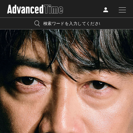
AdvancedClub
人気の検索キーワード
CATEGORY
FASHION
宿泊
プレゼント
『AdvancedTime』は、自由でしなやかに生きるハイエンド
BEAUTY
な大人達におくる、スペシャルイシュー満載のメディア。
リゾート
インテリア
TRAVEL
高感度なファッション、カルチャーに溺愛、未知の幅広い
美白
アイメイク
教養を求め、今までの人生で積んだ経験、知見を余裕をも
LIFESTYLE
って楽しみながら、進化するソーシャルに寄り添いたい。
何かに縛られていた時間から解き放たれつつある世代の
ライフスタイルを豊かに彩る『AdvancedTime』が発信する
FOLLOW US
情報をさらに充実し、より速やかに、活用できる