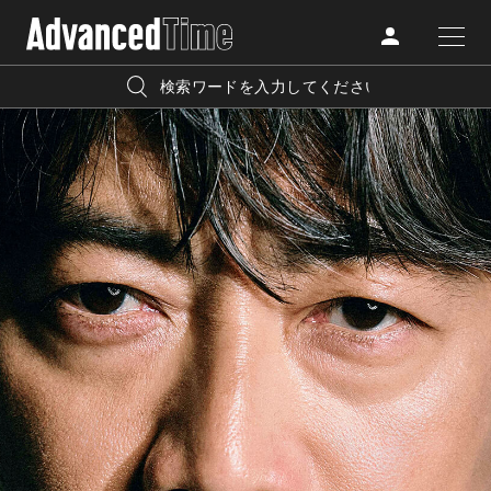
AdvancedClub
人気の検索キーワード
CATEGORY
FASHION
宿泊
プレゼント
『AdvancedTime』は、自由でしなやかに生きるハイエンド
BEAUTY
な大人達におくる、スペシャルイシュー満載のメディア。
リゾート
インテリア
TRAVEL
高感度なファッション、カルチャーに溺愛、未知の幅広い
美白
アイメイク
教養を求め、今までの人生で積んだ経験、知見を余裕をも
LIFESTYLE
って楽しみながら、進化するソーシャルに寄り添いたい。
何かに縛られていた時間から解き放たれつつある世代の
ライフスタイルを豊かに彩る『AdvancedTime』が発信する
FOLLOW US
情報をさらに充実し、より速やかに、活用できる