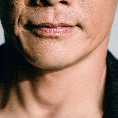
「AdvancedClub」会員組織を設けました。
「AdvancedClub」会員に登録すると、プレゼント応募情報
の一覧、プレミアムな会員限定イベント、ブランドのエクス
クルーシブアイテムの紹介など、特別なコンテンツ情報を
メールマガジンでお届け致します。更に『AdvancedTime』
のタブロイドマガジンのご案内もあり、送付手数料のみを
ご負担いただくことでお手元で『AdvancedTime』をお楽し
みいただけます。
登録は無料です。
一緒に『AdvancedTime』を楽しみましょう！
会員登録をする