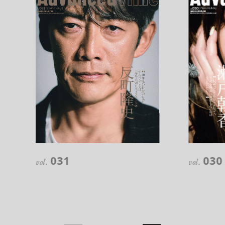
注目の記事
10年後の自分のためにやるべきこと
031
030
は『今を大切に生きる』こと
vol.
vol.
俳優
反町 隆史