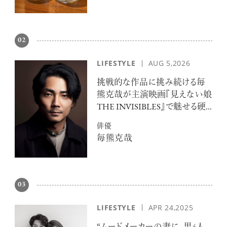
02
LIFESTYLE
AUG 5,2026
挑戦的な作品に挑み続ける毎
熊克哉が主演映画『見えない娘
THE INVISIBLES』で魅せる硬
派な色気
俳優
毎熊克哉
03
LIFESTYLE
APR 24,2025