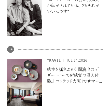
“ムードメーカーの妻に、男4人
が転がされている、でもそれが
いいんです”
04
TRAVEL
JUL 31,2026
感性を揺さぶる空間演出のデ
ザートバーで新感覚の没入体
験。「コンラッド大阪」でサマー
エスケープ